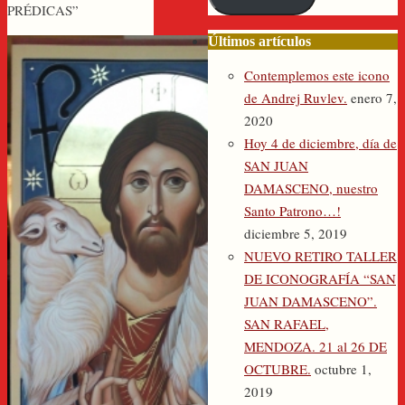
PRÉDICAS”
electrónico
Últimos artículos
Contemplemos este icono
de Andrej Ruvlev.
enero 7,
2020
Hoy 4 de diciembre, día de
SAN JUAN
DAMASCENO, nuestro
Santo Patrono…!
diciembre 5, 2019
NUEVO RETIRO TALLER
DE ICONOGRAFÍA “SAN
JUAN DAMASCENO”.
SAN RAFAEL,
MENDOZA. 21 al 26 DE
OCTUBRE.
octubre 1,
2019