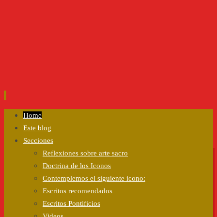
Ir
Home
al
Este blog
contenido
Secciones
Reflexiones sobre arte sacro
Doctrina de los Iconos
Contemplemos el siguiente icono:
Escritos recomendados
Escritos Pontificios
Videos