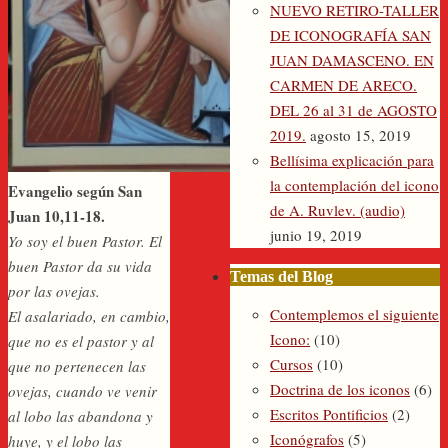
NUEVO RETIRO-TALLER
DE ICONOGRAFÍA SAN
JUAN DAMASCENO. EN
CARMEN DE ARECO.
DEL 26 al 31 de AGOSTO
2019.
agosto 15, 2019
Bellísima explicación para
la contemplación del icono
Evangelio según San
de A. Ruvlev. (audio)
Juan
10,11-18.
junio 19, 2019
Yo soy el buen Pastor. El
buen Pastor da su vida
Temas del Blog
por las ovejas.
Contemplemos el siguiente
El asalariado, en cambio,
Icono:
(10)
que no es el pastor y al
Cursos
(10)
que no pertenecen las
Doctrina de los iconos
(6)
ovejas, cuando ve venir
Escritos Pontificios
(2)
al lobo las abandona y
Iconógrafos
(5)
huye, y el lobo las