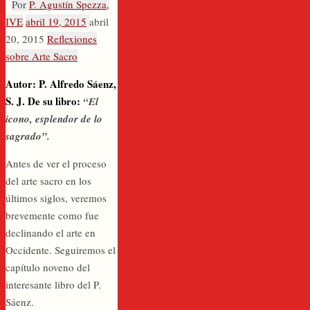
Por
P. Agustín Spezza,
IVE
abril 19, 2015
abril
20, 2015
Reflexiones
sobre Arte Sacro
Autor: P. Alfredo Sáenz,
S. J. De su libro:
“El
icono, esplendor de lo
sagrado”.
Antes de ver el proceso
del arte sacro en los
últimos siglos, veremos
brevemente como fue
declinando el arte en
Occidente. Seguiremos el
capítulo noveno del
interesante libro del P.
Sáenz.