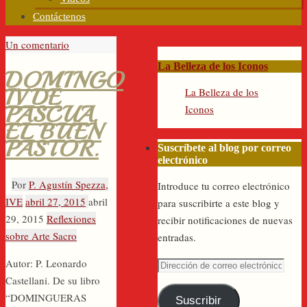
Contáctenos
Un comentario
La Belleza de los Iconos
DOMINGO
IV DE
La Belleza de los
PASCUA,
Iconos
EL BUEN
PASTOR.
Suscríbete al blog por correo
electrónico
Por
P. Agustín Spezza,
Introduce tu correo electrónico
IVE
abril 27, 2015
abril
para suscribirte a este blog y
29, 2015
Reflexiones
recibir notificaciones de nuevas
sobre Arte Sacro
entradas.
Autor: P. Leonardo
Dirección
Castellani. De su libro
de
“DOMINGUERAS
correo
Suscribir