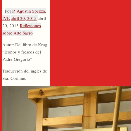
Por
P. Agustín Spezza,
IVE
abril 20, 2015
abril
20, 2015
Reflexiones
sobre Arte Sacro
Autor: Del libro de Krug:
“Iconos y frescos del
Padre Gregorio”
Traducción del inglés de
Sra. Corinne.