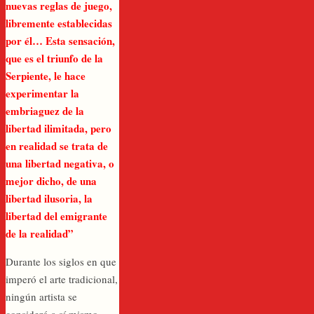
nuevas reglas de juego,
libremente establecidas
por él… Esta sensación,
que es el triunfo de la
Serpiente, le hace
experimentar la
embriaguez de la
libertad ilimitada, pero
en realidad se trata de
una libertad negativa, o
mejor dicho, de una
libertad ilusoria, la
libertad del emigrante
de la realidad”
Durante los siglos en que
imperó el arte tradicional,
ningún artista se
consideró a sí mismo