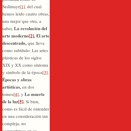
Sedlmayr
[1]
, del cual
hemos leído cuatro obras,
una mejor que otra, a
La revolución del
saber,
arte moderno
[2]
, El arte
descentrado,
que lleva
como subtítulo: Las artes
plásticas de los siglos
XIX y XX como síntoma
y símbolo de la época
[3]
,
Épocas y obras
artísticas,
en dos
La muerte
tomos
[4]
, y
de la luz
[5]
.
Si bien,
como es fácil de entender
en una consideración tan
compleja, no
compartimos en su