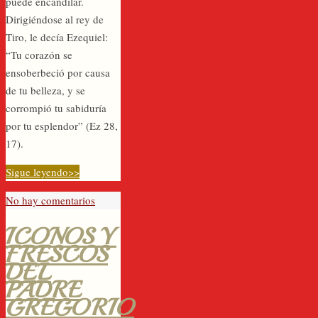
puede encandilar.
Dirigiéndose al rey de
Tiro, le decía Ezequiel:
“Tu corazón se
ensoberbeció por causa
de tu belleza, y se
corrompió tu sabiduría
por tu esplendor” (Ez 28,
17).
Sigue leyendo>>
No hay comentarios
ICONOS Y
FRESCOS
DEL
PADRE
GREGORIO