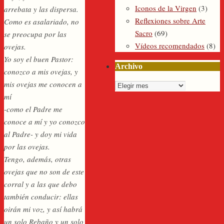
Iconos de la Virgen
(3)
arrebata y las dispersa.
Reflexiones sobre Arte
Como es asalariado, no
Sacro
(69)
se preocupa por las
Vídeos recomendados
(8)
ovejas.
Yo soy el buen Pastor:
Archivo
conozco a mis ovejas, y
mis ovejas me conocen a
Archivo
mí
-como el Padre me
conoce a mí y yo conozco
al Padre- y doy mi vida
por las ovejas.
Tengo, además, otras
ovejas que no son de este
corral y a las que debo
también conducir: ellas
oirán mi voz, y así habrá
un solo Rebaño y un solo