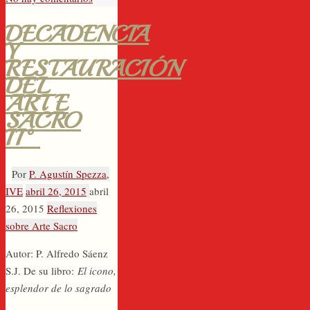
DECADENCIA
Y
RESTAURACIÓN
DEL
ARTE
SACRO
II°
Por
P. Agustín Spezza,
IVE
abril 26, 2015
abril
26, 2015
Reflexiones
sobre Arte Sacro
Autor: P. Alfredo Sáenz
S.J. De su libro:
El icono,
esplendor de lo sagrado