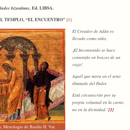
Ed. LIBSA.
idades bizantinas,
 EL TEMPLO, “EL ENCUENTRO”
[1]
El Creador de Adán es
llevado como niño,
¡El Incontenido se hace
contenido en brazos de un
viejo!
Aquél que mora en el seno
ilimitado del Padre
Está circunscrito por su
propia voluntad en la carne,
no en la divinidad.”
[2]
a, Menologio de Basilio II. Vat.