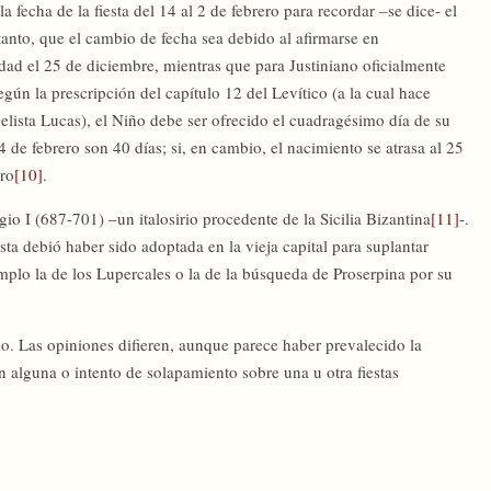
la fecha de la fiesta del 14 al 2 de febrero para recordar –se dice- el
anto, que el cambio de fecha sea debido al afirmarse en
ad el 25 de diciembre, mientras que para Justiniano oficialmente
gún la prescripción del capítulo 12 del Levítico (a la cual hace
lista Lucas), el Niño debe ser ofrecido el cuadragésimo día de su
4 de febrero son 40 días; si, en cambio, el nacimiento se atrasa al 25
ero
[10]
.
io I (687-701) –un italosirio procedente de la Sicilia Bizantina
[11]
-.
ta debió haber sido adoptada en la vieja capital para suplantar
plo la de los Lupercales o la de la búsqueda de Proserpina por su
o. Las opiniones difieren, aunque parece haber prevalecido la
n alguna o intento de solapamiento sobre una u otra fiestas