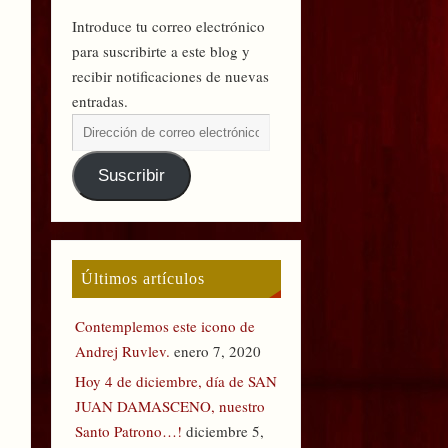
Introduce tu correo electrónico
para suscribirte a este blog y
recibir notificaciones de nuevas
entradas.
Suscribir
Últimos artículos
Contemplemos este icono de
Andrej Ruvlev.
enero 7, 2020
Hoy 4 de diciembre, día de SAN
JUAN DAMASCENO, nuestro
Santo Patrono…!
diciembre 5,