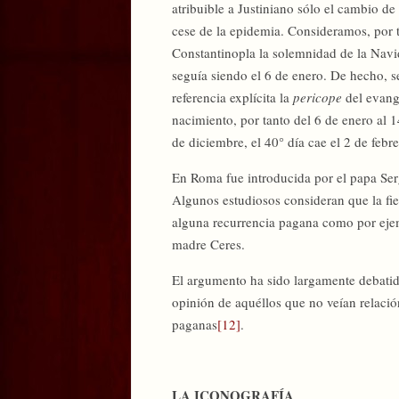
atribuible a Justiniano sólo el cambio de 
cese de la epidemia. Consideramos, por t
Constantinopla la solemnidad de la Navid
seguía siendo el 6 de enero. De hecho, se
referencia explícita la
pericope
del evange
nacimiento, por tanto del 6 de enero al 1
de diciembre, el 40° día cae el 2 de febr
En Roma fue introducida por el papa Serg
Algunos estudiosos consideran que la fies
alguna recurrencia pagana como por ejem
madre Ceres.
El argumento ha sido largamente debatid
opinión de aquéllos que no veían relació
paganas
[12]
.
LA ICONOGRAFÍA