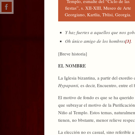
Templo, esmalte del “Ciclo de las
fiestas”, s. XII-XIII, Museo de Arte
Georgiano, Kartlia, Tblisi, Georgia.
Y haz fuertes a aquellos que nos gob
Oh único amigo de los hombres
[3]
.
[Breve historia]
EL NOMBRE
La Iglesia bizantina, a partir del exordio
Hypapanti,
es decir, Encuentro, entre el
El motivo de fondo es que se ha querido 
que subrayar el motivo de la Purificación 
Niño al Templo. Estos temas, naturalment
tienen, no bbstante, menor relieve respe
La elección no es casual, sino referible a 