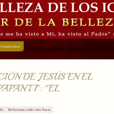
Contáctenos
IÓN DE JESÚS EN EL
APANTI”: “EL
016
Reflexiones sobre Arte Sacro