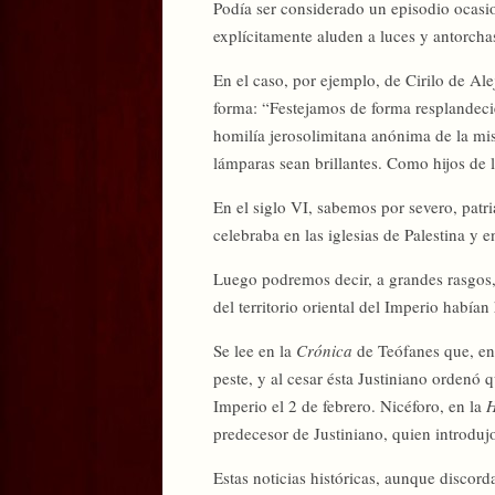
Podía ser considerado un episodio ocasio
explícitamente aluden a luces y antorcha
En el caso, por ejemplo, de Cirilo de Alej
forma: “Festejamos de forma resplandecien
homilía jerosolimitana anónima de la mi
lámparas sean brillantes. Como hijos de l
En el siglo VI, sabemos por severo, patri
celebraba en las iglesias de Palestina y
Luego podremos decir, a grandes rasgos, qu
del territorio oriental del Imperio habían
Se lee en la
Crónica
de Teófanes que, en
peste, y al cesar ésta Justiniano ordenó q
Imperio el 2 de febrero. Nicéforo, en la
H
predecesor de Justiniano, quien introduj
Estas noticias históricas, aunque discorda