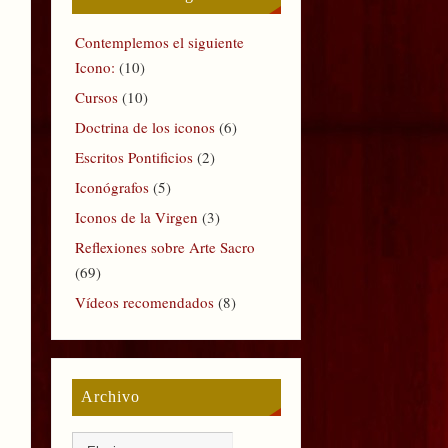
Contemplemos el siguiente
Icono:
(10)
Cursos
(10)
Doctrina de los iconos
(6)
Escritos Pontificios
(2)
Iconógrafos
(5)
Iconos de la Virgen
(3)
Reflexiones sobre Arte Sacro
(69)
Vídeos recomendados
(8)
Archivo