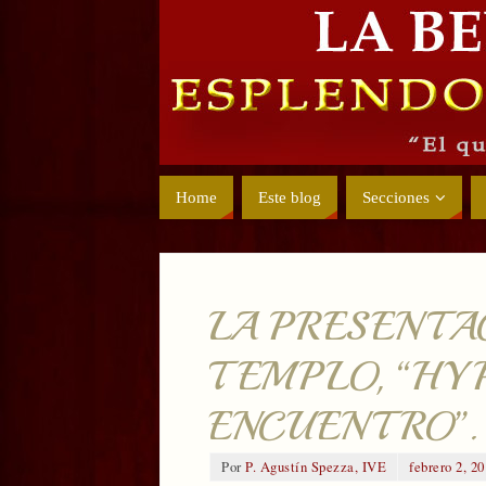
Home
Este blog
Secciones
LA PRESENTAC
TEMPLO, “HYP
ENCUENTRO”.
Por
P. Agustín Spezza, IVE
febrero 2, 2