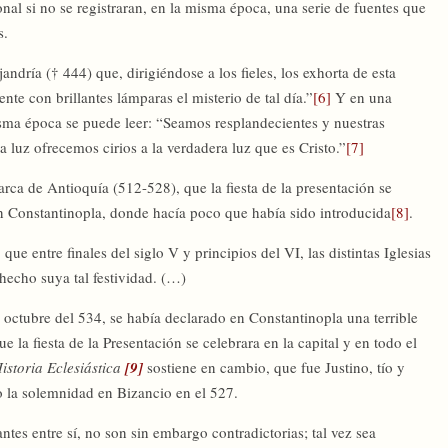
nal si no se registraran, en la misma época, una serie de fuentes que
s.
andría († 444) que, dirigiéndose a los fieles, los exhorta de esta
te con brillantes lámparas el misterio de tal día.”
[6]
Y en una
sma época se puede leer: “Seamos resplandecientes y nuestras
a luz ofrecemos cirios a la verdadera luz que es Cristo.”
[7]
arca de Antioquía (512-528), que la fiesta de la presentación se
 en Constantinopla, donde hacía poco que había sido introducida
[8]
.
e entre finales del siglo V y principios del VI, las distintas Iglesias
 hecho suya tal festividad. (…)
 octubre del 534, se había declarado en Constantinopla una terrible
ue la fiesta de la Presentación se celebrara en la capital y en todo el
istoria Eclesiástica
[9]
sostiene en cambio, que fue Justino, tío y
o la solemnidad en Bizancio en el 527.
ntes entre sí, no son sin embargo contradictorias; tal vez sea