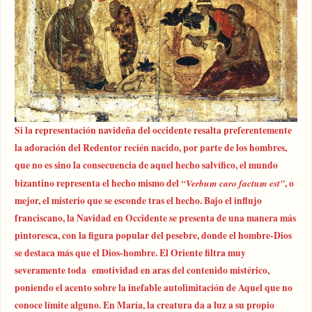
Si la representación navideña del occidente resalta preferentemente
la adoración del Redentor recién nacido, por parte de los hombres,
que no es sino la consecuencia de aquel hecho salvífico, el mundo
bizantino representa el hecho mismo del
“Verbum caro factum est”
, o
mejor, el misterio que se esconde tras el hecho. Bajo el influjo
franciscano, la Navidad en Occidente se presenta de una manera más
pintoresca, con la figura popular del pesebre, donde el hombre-Dios
se destaca más que el Dios-hombre. El Oriente filtra muy
severamente toda emotividad en aras del contenido mistérico,
poniendo el acento sobre la inefable autolimitación de Aquel que no
conoce límite alguno. En María, la creatura da a luz a su propio