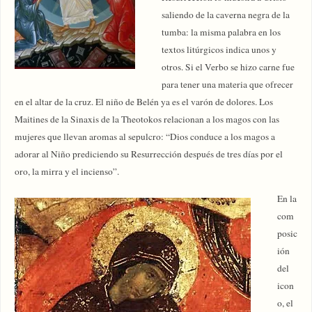
saliendo de la caverna negra de la
tumba: la misma palabra en los
textos litúrgicos indica unos y
otros. Si el Verbo se hizo carne fue
para tener una materia que ofrecer
en el altar de la cruz. El niño de Belén ya es el varón de dolores. Los
Maitines de la Sinaxis de la Theotokos relacionan a los magos con las
mujeres que llevan aromas al sepulcro: “Dios conduce a los magos a
adorar al Niño prediciendo su Resurrección después de tres días por el
oro, la mirra y el incienso”.
En la
com
posic
ión
del
icon
o, el