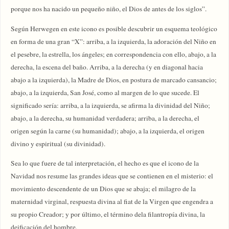
porque nos ha nacido un pequeño niño, el Dios de antes de los siglos”.
Según Herwegen en este icono es posible descubrir un esquema teológico
en forma de una gran “X”: arriba, a la izquierda, la adoración del Niño en
el pesebre, la estrella, los ángeles; en correspondencia con ello, abajo, a la
derecha, la escena del baño. Arriba, a la derecha (y en diagonal hacia
abajo a la izquierda), la Madre de Dios, en postura de marcado cansancio;
abajo, a la izquierda, San José, como al margen de lo que sucede. El
significado sería: arriba, a la izquierda, se afirma la divinidad del Niño;
abajo, a la derecha, su humanidad verdadera; arriba, a la derecha, el
origen según la carne (su humanidad); abajo, a la izquierda, el origen
divino y espiritual (su divinidad).
Sea lo que fuere de tal interpretación, el hecho es que el icono de la
Navidad nos resume las grandes ideas que se contienen en el misterio: el
movimiento descendente de un Dios que se abaja; el milagro de la
maternidad virginal, respuesta divina al fiat de la Virgen que engendra a
su propio Creador; y por último, el término dela filantropía divina, la
deificación del hombre.