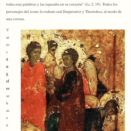
todas esas palabras y las repasaba en su corazón” (Lc 2, 19). Todos los
personajes del icono la rodean cual Emperatriz y Theotokos, al modo de
una corona.
V
ar
io
s
á
n
g
el
es
se
h
ac
e
n