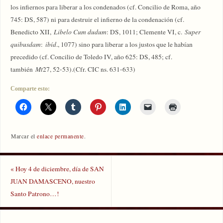
los infiernos para liberar a los condenados (cf. Concilio de Roma, año
745: DS, 587) ni para destruir el infierno de la condenación (cf.
Benedicto XII,
Libelo Cum dudum
: DS, 1011; Clemente VI, c.
Super
quibusdam
:
ibíd
., 1077) sino para liberar a los justos que le habían
precedido (cf. Concilio de Toledo IV, año 625: DS, 485; cf.
también
Mt
27, 52-53).(Cfr. CIC ns. 631-633)
Comparte esto:
Marcar el
enlace permanente
.
«
Hoy 4 de diciembre, día de SAN
JUAN DAMASCENO, nuestro
Santo Patrono…!