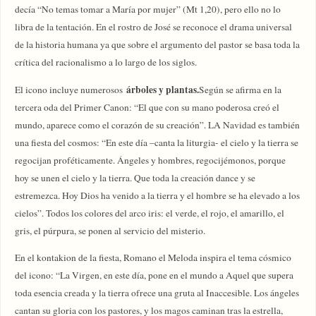
decía “No temas tomar a María por mujer” (Mt 1,20), pero ello no lo
libra de la tentación. En el rostro de José se reconoce el drama universal
de la historia humana ya que sobre el argumento del pastor se basa toda la
crítica del racionalismo a lo largo de los siglos.
árboles y plantas.
El icono incluye numerosos
Según se afirma en la
tercera oda del Primer Canon: “El que con su mano poderosa creó el
mundo, aparece como el corazón de su creación”. LA Navidad es también
una fiesta del cosmos: “En este día –canta la liturgia- el cielo y la tierra se
regocijan proféticamente. Ángeles y hombres, regocijémonos, porque
hoy se unen el cielo y la tierra. Que toda la creación dance y se
estremezca. Hoy Dios ha venido a la tierra y el hombre se ha elevado a los
cielos”. Todos los colores del arco iris: el verde, el rojo, el amarillo, el
gris, el púrpura, se ponen al servicio del misterio.
En el kontakion de la fiesta, Romano el Meloda inspira el tema cósmico
del icono: “La Virgen, en este día, pone en el mundo a Aquel que supera
toda esencia creada y la tierra ofrece una gruta al Inaccesible. Los ángeles
cantan su gloria con los pastores, y los magos caminan tras la estrella,