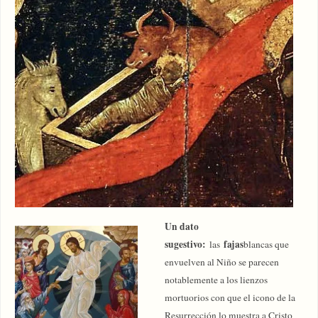
Un dato
sugestivo:
fajas
las
blancas que
envuelven al Niño se parecen
notablemente a los lienzos
mortuorios con que el icono de la
Resurrección lo muestra a Cristo