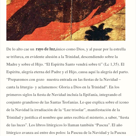
rayo de luz,
De lo alto cae un
único como Dios, y al pasar por la estrella
se trifurca, en evidente alusión a la Trinidad, descendiendo sobre la
Madre y sobre el Hijo. “El Espíritu Santo vendrá sobre ti” (Lc 1,35). El
Espíritu, alegría eterna del Padre y el Hijo, causa aquí la alegría del parto.
“Preparemos con gozo nuestra entrada en las fiestas de la Navidad –
canta la liturgia- y aclamemos: Gloria a Dios en la Trinidad”. En los
primeros siglos la fiesta de Navidad incluía la Epifanía, integrando el
conjunto grandioso de las Santas Teofanías. Lo que explica sobre el icono
de la Navidad la irradiación de la “Luz trisolar”, manifestación de la
Trinidad y justifica el nombre que antes recibía el misterio, a saber, “fiesta
de las luces”. Los libros litúrgicos lo llaman también “Pascua”. El año
litúrgico avanza así entre dos polos: la Pascua de la Navidad y la Pascua