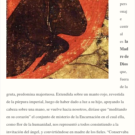
pers
onaj
e
centr
al
la
es
Mad
re de
Dios
que,
fuera
de la
gruta, predomina majestuosa. Extendida sobre un manto rojo, revestida
de la púrpura imperial, luego de haber dado a luz a su hijo, apoyando la
cabeza sobre una mano, se vuelve hacia nosotros, diríase que “meditando
en su corazón” el conjunto de misterio de la Encarnación en el cual ella,
como flor de la humanidad, nos representó a todos consintiendo a la
invitación del ángel, y convirtiéndose en madre de los fieles. “Conservaba