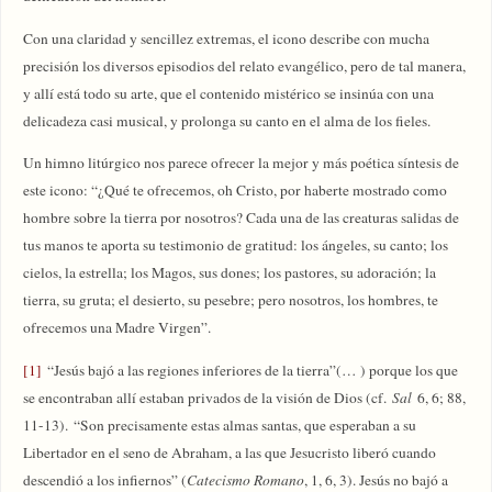
Con una claridad y sencillez extremas, el icono describe con mucha
precisión los diversos episodios del relato evangélico, pero de tal manera,
y allí está todo su arte, que el contenido mistérico se insinúa con una
delicadeza casi musical, y prolonga su canto en el alma de los fieles.
Un himno litúrgico nos parece ofrecer la mejor y más poética síntesis de
este icono: “¿Qué te ofrecemos, oh Cristo, por haberte mostrado como
hombre sobre la tierra por nosotros? Cada una de las creaturas salidas de
tus manos te aporta su testimonio de gratitud: los ángeles, su canto; los
cielos, la estrella; los Magos, sus dones; los pastores, su adoración; la
tierra, su gruta; el desierto, su pesebre; pero nosotros, los hombres, te
ofrecemos una Madre Virgen”.
[1]
“Jesús bajó a las regiones inferiores de la tierra”(… ) porque los que
se encontraban allí estaban privados de la visión de Dios (cf.
Sal
6, 6; 88,
11-13). “Son precisamente estas almas santas, que esperaban a su
Libertador en el seno de Abraham, a las que Jesucristo liberó cuando
descendió a los infiernos” (
Catecismo Romano
, 1, 6, 3). Jesús no bajó a