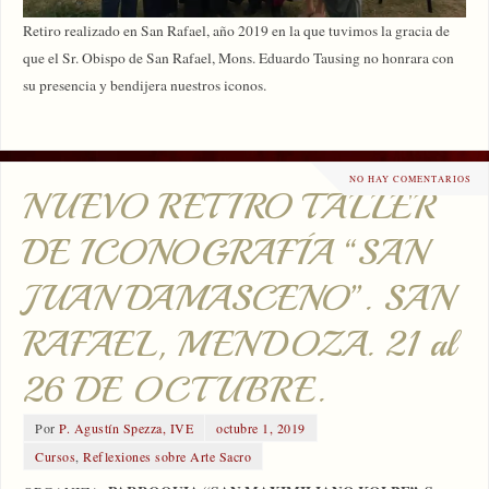
Retiro realizado en San Rafael, año 2019 en la que tuvimos la gracia de
que el Sr. Obispo de San Rafael, Mons. Eduardo Tausing no honrara con
su presencia y bendijera nuestros iconos.
NO HAY COMENTARIOS
NUEVO RETIRO TALLER
DE ICONOGRAFÍA “SAN
JUAN DAMASCENO”. SAN
RAFAEL, MENDOZA. 21 al
26 DE OCTUBRE.
Por
P. Agustín Spezza, IVE
octubre 1, 2019
Cursos
,
Reflexiones sobre Arte Sacro