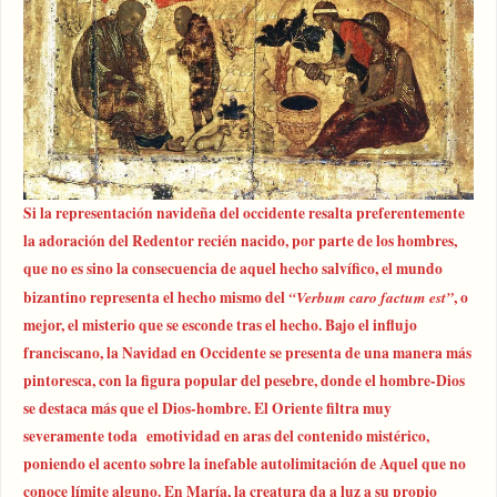
Si la representación navideña del occidente resalta preferentemente
la adoración del Redentor recién nacido, por parte de los hombres,
que no es sino la consecuencia de aquel hecho salvífico, el mundo
bizantino representa el hecho mismo del
“Verbum caro factum est”
, o
mejor, el misterio que se esconde tras el hecho. Bajo el influjo
franciscano, la Navidad en Occidente se presenta de una manera más
pintoresca, con la figura popular del pesebre, donde el hombre-Dios
se destaca más que el Dios-hombre. El Oriente filtra muy
severamente toda emotividad en aras del contenido mistérico,
poniendo el acento sobre la inefable autolimitación de Aquel que no
conoce límite alguno. En María, la creatura da a luz a su propio