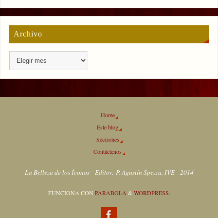
Archivo
Home
Este blog
Secciones
Contáctenos
La Belleza de los Íconos - Editor: P. Agustín Spezza, IVE - 2014
FUNCIONA CON
PARABOLA
&
WORDPRESS.