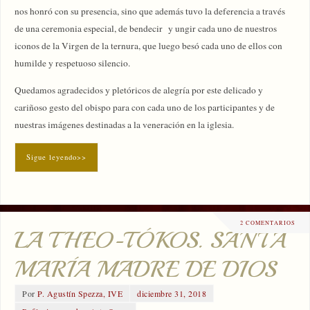
nos honró con su presencia, sino que además tuvo la deferencia a través
de una ceremonia especial, de bendecir y ungir cada uno de nuestros
iconos de la Virgen de la ternura, que luego besó cada uno de ellos con
humilde y respetuoso silencio.
Quedamos agradecidos y pletóricos de alegría por este delicado y
cariñoso gesto del obispo para con cada uno de los participantes y de
nuestras imágenes destinadas a la veneración en la iglesia.
Sigue leyendo>>
2 COMENTARIOS
LA THEO-TÓKOS. SANTA
MARÍA MADRE DE DIOS
Por
P. Agustín Spezza, IVE
diciembre 31, 2018