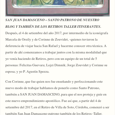
SAN JUAN DAMASCENO – SANTO PATRONO DE NUESTRO
BLOG Y TAMBIÉN DE LOS RETIROS TALLER ITINERANTES.
Después, el 4 de setiembre del año 2017, por intermedio de la iconógrafa
Marcela de Oreily y de Corinne de Zouvidet, -quienes tuvieron la
deferencia de viajar hacia San Rafael y hacerme conocer otra técnica. A
partir de ahí comenzamos a trabajar juntos con la misma modalidad que
yo venía haciendo de Retiros, pero con un equipo de un total de 5
personas: Felicitas Guevara; Lojzi Dimnik; Jorge Zouvidet y Corinne su
esposa; y yo P. Agustín Spezza.
Con Corinne, que fue quien nos fue enseñando y perfeccionando este
nuevo modo de trabajar hablamos de ponerlo como Santo Patrono,
también a SAN JUAN DAMASCENO, para que el nos proteja y guíe en
este nuevo emprendimiento apostólico. Fue así que, a partir del 4 de
setiembre del 2017, en el Retiro de Villa de Soto, Córdoba, comenzó a ser
también San Juan Damasceno patrono también de los Retiros -Taller.