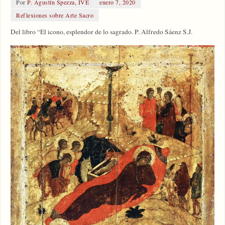
Por
P. Agustín Spezza, IVE
enero 7, 2020
Reflexiones sobre Arte Sacro
Del libro “El icono, esplendor de lo sagrado. P. Alfredo Sáenz S.J.