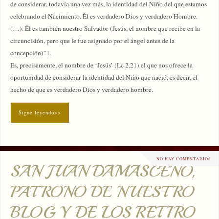
de considerar, todavía una vez más, la identidad del Niño del que estamos
celebrando el Nacimiento. Él es verdadero Dios y verdadero Hombre.
(…). Él es también nuestro Salvador (Jesús, el nombre que recibe en la
circuncisión, pero que le fue asignado por el ángel antes de la
concepción)”1.
Es, precisamente, el nombre de ‘Jesús’ (Lc 2,21) el que nos ofrece la
oportunidad de considerar la identidad del Niño que nació, es decir, el
hecho de que es verdadero Dios y verdadero hombre.
Sigue leyendo>>
NO HAY COMENTARIOS
SAN JUAN DAMASCENO,
PATRONO DE NUESTRO
BLOG Y DE LOS RETIRO