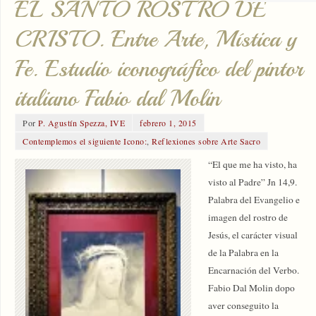
EL SANTO ROSTRO DE
CRISTO. Entre Arte, Mística y
Fe. Estudio iconográfico del pintor
italiano Fabio dal Molin
Por
P. Agustín Spezza, IVE
febrero 1, 2015
Contemplemos el siguiente Icono:
,
Reflexiones sobre Arte Sacro
“El que me ha visto, ha
visto al Padre” Jn 14,9.
Palabra del Evangelio e
imagen del rostro de
Jesús, el carácter visual
de la Palabra en la
Encarnación del Verbo.
Fabio Dal Molin dopo
aver conseguito la