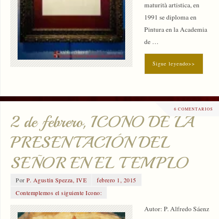
maturità artistica, en
1991 se diploma en
Pintura en la Academia
de …
Sigue leyendo>>
6 COMENTARIOS
2 de febrero, ICONO DE LA
PRESENTACIÓN DEL
SEÑOR EN EL TEMPLO
Por
P. Agustín Spezza, IVE
febrero 1, 2015
Contemplemos el siguiente Icono:
Autor: P. Alfredo Sáenz