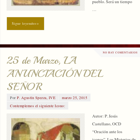
pueblo. Será un tiempo
…
Sigue leyendo>>
NO HAY COMENTARIOS
25 de Marzo, LA
ANUNCIACIÓN DEL
SEÑOR
Por
P. Agustín Spezza, IVE
marzo 25, 2015
Contemplemos el siguiente Icono:
Autor: P. Jesús
Castellano, OCD
“Oración ante los
iconos”, Los Misterios de