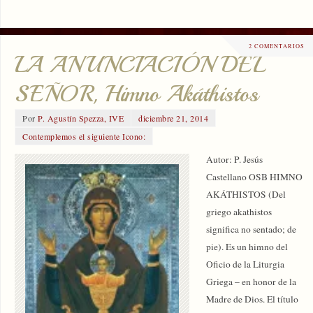
2 COMENTARIOS
LA ANUNCIACIÓN DEL
SEÑOR, Himno Akáthistos
Por
P. Agustín Spezza, IVE
diciembre 21, 2014
Contemplemos el siguiente Icono:
Autor: P. Jesús
Castellano OSB HIMNO
AKÁTHISTOS (Del
griego akathistos
significa no sentado; de
pie). Es un himno del
Oficio de la Liturgia
Griega – en honor de la
Madre de Dios. El título