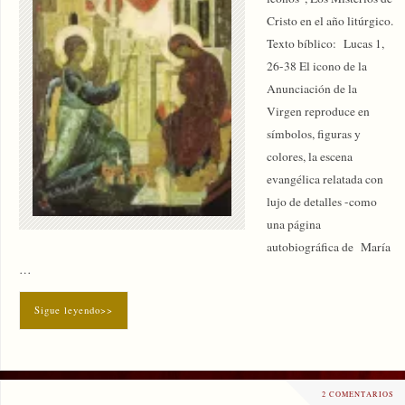
Cristo en el año litúrgico.
Texto bíblico: Lucas 1,
26-38 El icono de la
Anunciación de la
Virgen reproduce en
símbolos, figuras y
colores, la escena
evangélica relatada con
lujo de detalles -como
una página
autobiográfica de María
…
Sigue leyendo>>
2 COMENTARIOS