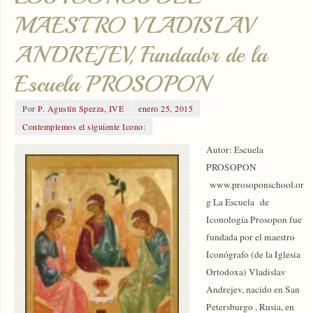
MAESTRO VLADISLAV
ANDREJEV, Fundador de la
Escuela PROSOPON
Por
P. Agustín Spezza, IVE
enero 25, 2015
Contemplemos el siguiente Icono:
Autor: Escuela
PROSOPON
www.prosoponschool.or
g La Escuela de
Iconología Prosopon fue
fundada por el maestro
Iconógrafo (de la Iglesia
Ortodoxa) Vladislav
Andrejev, nacido en San
Petersburgo , Rusia, en