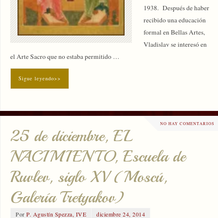
1938. Después de haber
recibido una educación
formal en Bellas Artes,
Vladislav se interesó en
el Arte Sacro que no estaba permitido …
Sigue leyendo>>
NO HAY COMENTARIOS
25 de diciembre, EL
NACIMIENTO, Escuela de
Ruvlev, siglo XV (Moscú,
Galería Tretyakov)
Por
P. Agustín Spezza, IVE
diciembre 24, 2014