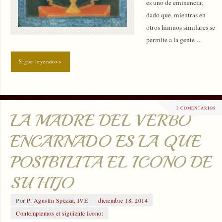
es uno de eminencia;
dado que, mientras en
otros himnos similares se
permite a la gente …
Sigue leyendo>>
2 COMENTARIOS
LA MADRE DEL VERBO
ENCARNADO ES LA QUE
POSIBILITA EL ICONO DE
SU HIJO
Por
P. Agustín Spezza, IVE
diciembre 18, 2014
Contemplemos el siguiente Icono: