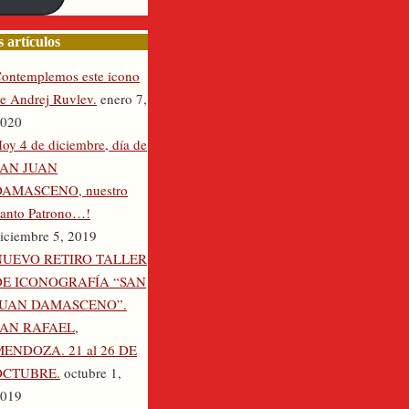
nico
 artículos
ontemplemos este icono
e Andrej Ruvlev.
enero 7,
020
oy 4 de diciembre, día de
SAN JUAN
DAMASCENO, nuestro
anto Patrono…!
iciembre 5, 2019
NUEVO RETIRO TALLER
DE ICONOGRAFÍA “SAN
JUAN DAMASCENO”.
SAN RAFAEL,
ENDOZA. 21 al 26 DE
OCTUBRE.
octubre 1,
019