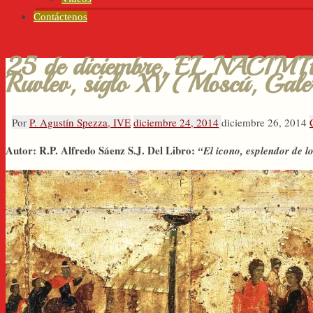
Contáctenos
25 de diciembre, EL NACIMI
Ruvlev, siglo XV (Moscú, Gale
Por
P. Agustín Spezza, IVE
diciembre 24, 2014
diciembre 26, 2014
Autor: R.P. Alfredo Sáenz S.J. Del Libro:
“El icono, esplendor de l