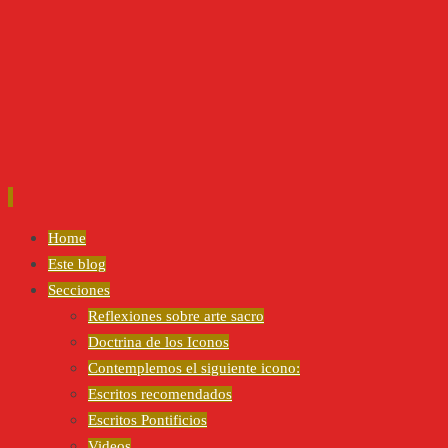
Ir
Home
al
Este blog
contenido
Secciones
Reflexiones sobre arte sacro
Doctrina de los Iconos
Contemplemos el siguiente icono:
Escritos recomendados
Escritos Pontificios
Videos