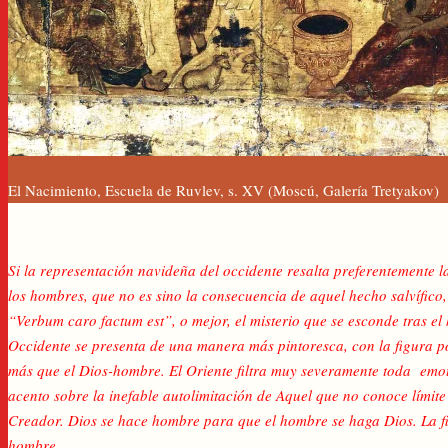
El Nacimiento, Escuela de Ruvlev, s. XV (Moscú, Galería Tretyakov)
Si la representación navideña del occidente resalta preferentemente 
los hombres, que no es sino la consecuencia de aquel hecho salvífico
“Verbum caro factum est”, o mejor, el misterio que se esconde tras el 
Occidente se presenta de una manera más pintoresca, con la figura p
más que el Dios-hombre. El Oriente filtra muy severamente toda emot
acento sobre la inefable autolimitación de Aquel que no conoce límite
Creador. Dios se hace hombre para que el hombre se haga Dios. La fil
hombre.