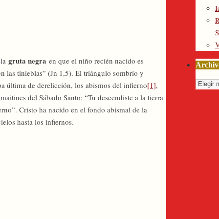
I
R
S
V
gruta negra
 la
en que el niño recién nacido es
Archiv
 las tinieblas” (Jn 1,5). El triángulo sombrío y
Archiv
a última de derelicción, los abismos del infierno
[1]
,
aitines del Sábado Santo: “Tu descendiste a la tierra
erno”. Cristo ha nacido en el fondo abismal de la
elos hasta los infiernos.