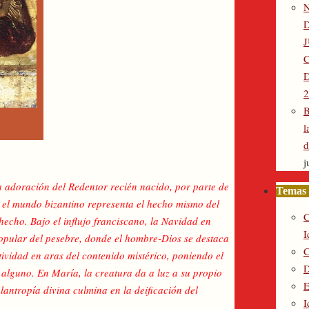
D
2
B
l
d
j
la adoración del Redentor recién nacido, por parte de
Temas 
, el mundo bizantino representa el hecho mismo del
C
hecho. Bajo el influjo franciscano, la Navidad en
I
opular del pesebre, donde el hombre-Dios se destaca
C
ividad en aras del contenido mistérico, poniendo el
D
 alguno. En María, la creatura da a luz a su propio
E
antropía divina culmina en la deificación del
I