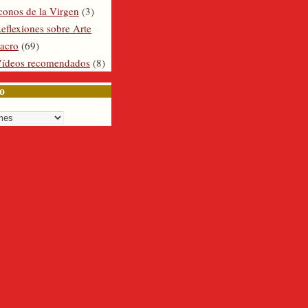
conos de la Virgen
(3)
eflexiones sobre Arte
acro
(69)
ídeos recomendados
(8)
o
o