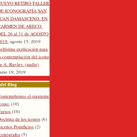
NUEVO RETIRO-TALLER
DE ICONOGRAFÍA SAN
JUAN DAMASCENO. EN
CARMEN DE ARECO.
EL 26 al 31 de AGOSTO
019.
agosto 15, 2019
ellísima explicación para
a contemplación del icono
e A. Ruvlev. (audio)
unio 19, 2019
del Blog
ontemplemos el siguiente
cono:
(10)
ursos
(10)
octrina de los iconos
(6)
scritos Pontificios
(2)
conógrafos
(5)