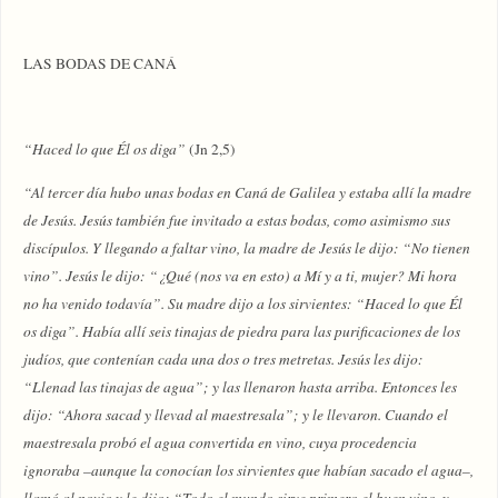
LAS BODAS DE CANÁ
“Haced lo que Él os diga”
(Jn 2,5)
“Al tercer día hubo unas bodas en Caná de Galilea y estaba allí la madre
de Jesús. Jesús también fue invitado a estas bodas, como asimismo sus
discípulos. Y llegando a faltar vino, la madre de Jesús le dijo: “No tienen
vino”. Jesús le dijo: “¿Qué (nos va en esto) a Mí y a ti, mujer? Mi hora
no ha venido todavía”. Su madre dijo a los sirvientes: “Haced lo que Él
os diga”. Había allí seis tinajas de piedra para las purificaciones de los
judíos, que contenían cada una dos o tres metretas. Jesús les dijo:
“Llenad las tinajas de agua”; y las llenaron hasta arriba. Entonces les
dijo: “Ahora sacad y llevad al maestresala”; y le llevaron. Cuando el
maestresala probó el agua convertida en vino, cuya procedencia
ignoraba –aunque la conocían los sirvientes que habían sacado el agua–,
llamó al novio y le dijo: “Todo el mundo sirve primero el buen vino, y