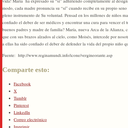
vida! María ha expresado su “sí” adhiriendo completamente al desig
modo, cada madre pronuncia su “sí” cuando recibe en su propio seno a 
pleno instrumento de Su voluntad. Pensad en los millones de niños ma
confiado el deber de ser médicos y encontrar una cura para vencer el
buenos padres y madre de familia? María, nueva Arca de la Alianza, c
que con sus brazos alzados al cielo, como Moisés, intercede por noso
a ellas ha sido confiado el deber de defender la vida del propio niño q
Fuente: http://www.reginamundi.info/icone/vergineorante.asp
Comparte esto:
Facebook
X
Tumblr
Pinterest
LinkedIn
Correo electrónico
Imprimir