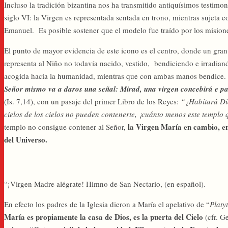
Incluso la tradición bizantina nos ha transmitido antiquísimos testimon
siglo VI: la Virgen es representada sentada en trono, mientras sujeta
Emanuel. Es posible sostener que el modelo fue traído por los misione
El punto de mayor evidencia de este icono es el centro, donde un gran 
representa al Niño no todavía nacido, vestido, bendiciendo e irradiand
acogida hacia la humanidad, mientras que con ambas manos bendice. El
Señor mismo va a daros una señal: Mirad, una virgen concebirá e p
(Is. 7,14), con un pasaje del primer Libro de los Reyes:
“¿Habitará Dio
cielos de los cielos no pueden contenerte, ¡cuánto menos este templo 
la Virgen María en cambio, en
templo no consigue contener al Señor,
del Universo.
“¡Virgen Madre alégrate! Himno de San Nectario, (en español).
En efecto los padres de la Iglesia dieron a María el apelativo de “
Platy
María es propiamente la casa de Dios, es la puerta del Cielo
(cfr. G