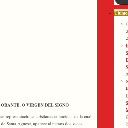
electró
Últimos
C
d
2
H
S
d
 ORANTE, O VIRGEN DEL SIGNO
M
as representaciones cristianas conocida, de la cual
as de Santa Agnese, aparece al menos dos veces.
2