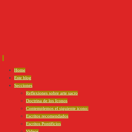
Ir
Home
al
Este blog
contenido
Secciones
Reflexiones sobre arte sacro
Doctrina de los Iconos
Contemplemos el siguiente icono:
Escritos recomendados
Escritos Pontificios
Videos