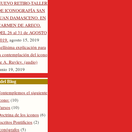
NUEVO RETIRO-TALLER
DE ICONOGRAFÍA SAN
JUAN DAMASCENO. EN
CARMEN DE ARECO.
EL 26 al 31 de AGOSTO
019.
agosto 15, 2019
ellísima explicación para
a contemplación del icono
e A. Ruvlev. (audio)
unio 19, 2019
del Blog
ontemplemos el siguiente
cono:
(10)
ursos
(10)
octrina de los iconos
(6)
scritos Pontificios
(2)
conógrafos
(5)