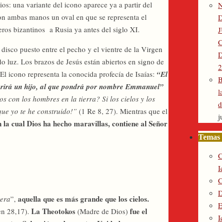
ios: una variante del icono aparece ya a partir del
 con ambas manos un oval en que se representa el
ros bizantinos a Rusia ya antes del siglo XI.
disco puesto entre el pecho y el vientre de la Virgen
D
o luz. Los brazos de Jesús están abiertos en signo de
2
 icono representa la conocida profecía de Isaías:
“El
B
arirá un hijo, al que pondrá por nombre Emmanuel”
l
s con los hombres en la tierra? Si los cielos y los
d
que yo te he construido!”
(1 Re 8, 27). Mientras que el
j
 la cual Dios ha hecho maravillas, contiene al Señor
Temas 
C
I
C
D
aquella que es más grande que los cielos.
tera
”,
E
La Theotokos
fue el
en 28,17).
(Madre de Dios)
I