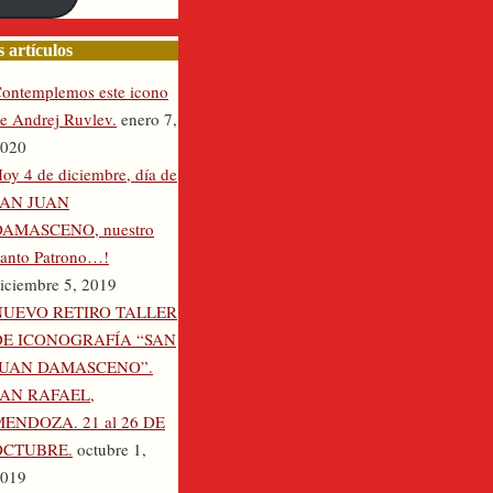
nico
 artículos
ontemplemos este icono
e Andrej Ruvlev.
enero 7,
020
oy 4 de diciembre, día de
SAN JUAN
DAMASCENO, nuestro
anto Patrono…!
iciembre 5, 2019
NUEVO RETIRO TALLER
DE ICONOGRAFÍA “SAN
JUAN DAMASCENO”.
SAN RAFAEL,
ENDOZA. 21 al 26 DE
OCTUBRE.
octubre 1,
019