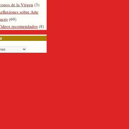
conos de la Virgen
(3)
eflexiones sobre Arte
acro
(69)
ídeos recomendados
(8)
o
o