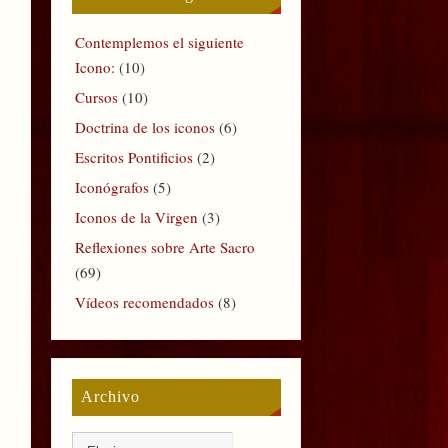
Contemplemos el siguiente
Icono:
(10)
Cursos
(10)
Doctrina de los iconos
(6)
Escritos Pontificios
(2)
Iconógrafos
(5)
Iconos de la Virgen
(3)
Reflexiones sobre Arte Sacro
(69)
Vídeos recomendados
(8)
Archivo