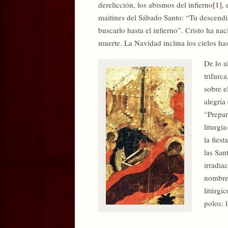
derelicción, los abismos del infierno
[1]
,
maitines del Sábado Santo: “Tu descendis
buscarlo hasta el infierno”. Cristo ha n
muerte. La Navidad inclina los cielos hast
De lo a
trifurc
sobre e
alegría
“Prepar
liturgi
la fies
las San
irradia
nombre 
litúrgi
polos: 