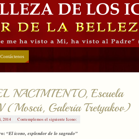
Contáctenos
, EL NACIMIENTO, Escuela
XV (Moscú, Galería Tretyakov)
, 2014
Contemplemos el siguiente Icono:
ro:
“El icono, esplendor de lo sagrado”