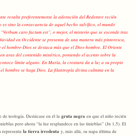
ente resalta preferentemente la adoración del Redentor recién
o es sino la consecuencia de aquel hecho salvífico, el mundo
 “Verbum caro factum est”, o mejor, el misterio que se esconde tras
la Navidad en Occidente se presenta de una manera más pintoresca,
e el hombre-Dios se destaca más que el Dios-hombre. El Oriente
en aras del contenido mistérico, poniendo el acento sobre la
conoce límite alguno. En María, la creatura da a luz a su propio
l hombre se haga Dios. La filantropía divina culmina en la
gruta negra
 de teología. Destácase en él la
en que el niño recién
ieblas pero ahora “la luz resplandece en las tinieblas” (Jn 1,5). El
la tierra irredenta
a representa
y, más allá, su napa última de