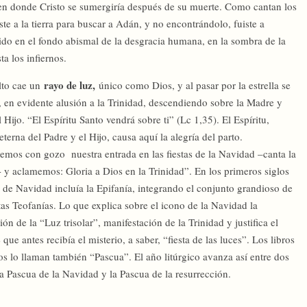
 en donde Cristo se sumergiría después de su muerte. Como cantan los
te a la tierra para buscar a Adán, y no encontrándolo, fuiste a
acido en el fondo abismal de la desgracia humana, en la sombra de la
a los infiernos.
rayo de luz,
lto cae un
único como Dios, y al pasar por la estrella se
a, en evidente alusión a la Trinidad, descendiendo sobre la Madre y
l Hijo. “El Espíritu Santo vendrá sobre ti” (Lc 1,35). El Espíritu,
 eterna del Padre y el Hijo, causa aquí la alegría del parto.
emos con gozo nuestra entrada en las fiestas de la Navidad –canta la
a- y aclamemos: Gloria a Dios en la Trinidad”. En los primeros siglos
ta de Navidad incluía la Epifanía, integrando el conjunto grandioso de
tas Teofanías. Lo que explica sobre el icono de la Navidad la
ción de la “Luz trisolar”, manifestación de la Trinidad y justifica el
que antes recibía el misterio, a saber, “fiesta de las luces”. Los libros
cos lo llaman también “Pascua”. El año litúrgico avanza así entre dos
la Pascua de la Navidad y la Pascua de la resurrección.