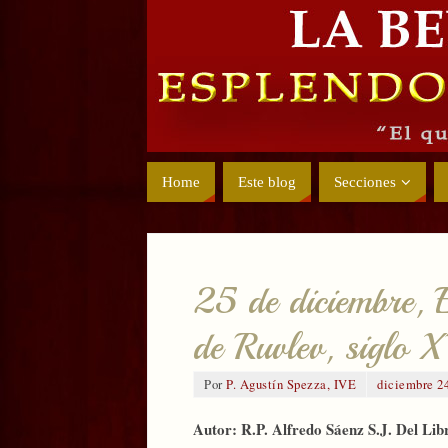
Home
Este blog
Secciones
25 de diciembre
de Ruvlev, siglo 
Por
P. Agustín Spezza, IVE
diciembre 24
Autor: R.P. Alfredo Sáenz S.J. Del Lib