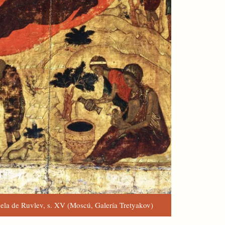
ela de Ruvlev, s. XV (Moscú, Galería Tretyakov)