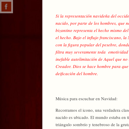
Si la representación navideña del occid
nacido, por parte de los hombres, que n
bizantino representa el hecho mismo del
el hecho. Bajo el influjo franciscano, 
con la figura popular del pesebre, dond
filtra muy severamente toda emotividad 
inefable autolimitación de Aquel que no 
Creador. Dios se hace hombre para que e
deificación del hombre.
Música para escuchar en Navidad:
Recorramos el icono, una verdadera clase
nacido es ubicado. El mundo estaba en tin
triángulo sombrío y tenebroso de la grut