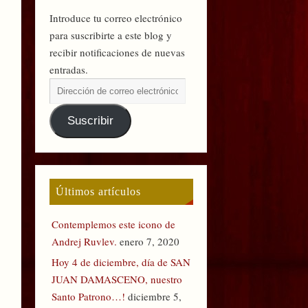
Introduce tu correo electrónico
para suscribirte a este blog y
recibir notificaciones de nuevas
entradas.
Suscribir
Últimos artículos
Contemplemos este icono de
Andrej Ruvlev.
enero 7, 2020
Hoy 4 de diciembre, día de SAN
JUAN DAMASCENO, nuestro
Santo Patrono…!
diciembre 5,