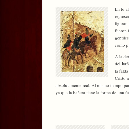
En lo a
represen
figuran
fueron 
gentile
como pu
A la der
bañ
del
la falda
Cristo 
absolutamente real. Al mismo tiempo par
ya que la bañera tiene la forma de una f