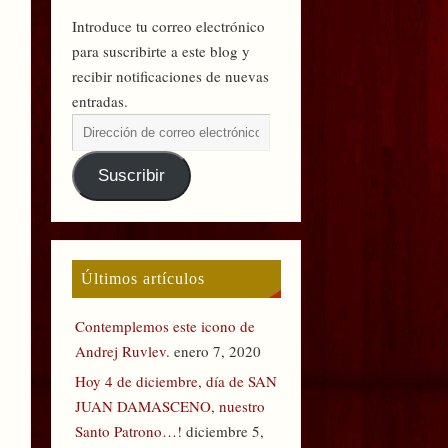
Introduce tu correo electrónico
para suscribirte a este blog y
recibir notificaciones de nuevas
entradas.
Suscribir
Últimos artículos
Contemplemos este icono de
Andrej Ruvlev.
enero 7, 2020
Hoy 4 de diciembre, día de SAN
JUAN DAMASCENO, nuestro
Santo Patrono…!
diciembre 5,