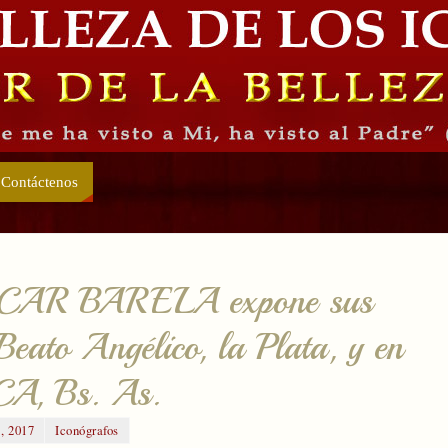
Contáctenos
AR BARELA expone sus
Beato Angélico, la Plata, y en
UCA, Bs. As.
, 2017
Iconógrafos