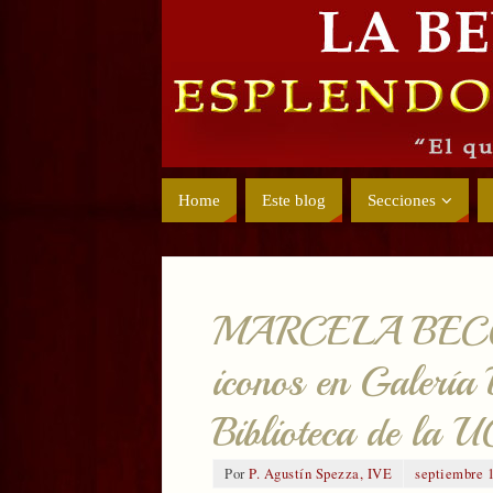
Home
Este blog
Secciones
MARCELA BECC
iconos en Galería 
Biblioteca de la 
Por
P. Agustín Spezza, IVE
septiembre 1