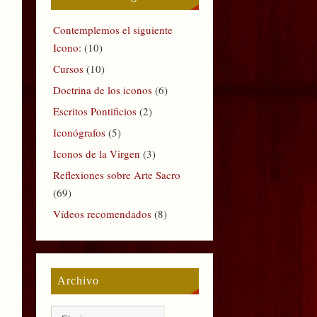
Contemplemos el siguiente
Icono:
(10)
Cursos
(10)
Doctrina de los iconos
(6)
Escritos Pontificios
(2)
Iconógrafos
(5)
Iconos de la Virgen
(3)
Reflexiones sobre Arte Sacro
(69)
Vídeos recomendados
(8)
Archivo