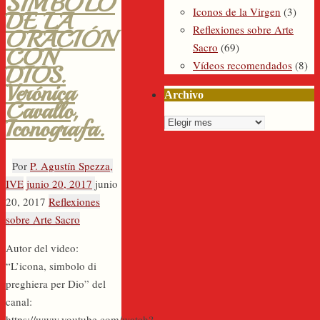
SÍMBOLO
Iconos de la Virgen
(3)
DE LA
Reflexiones sobre Arte
ORACIÓN
Sacro
(69)
CON
Vídeos recomendados
(8)
DIOS.
Verónica
Archivo
Cavallo,
Archivo
Iconografa.
Por
P. Agustín Spezza,
IVE
junio 20, 2017
junio
20, 2017
Reflexiones
sobre Arte Sacro
Autor del video:
“L’icona, simbolo di
preghiera per Dio” del
canal:
https://www.youtube.com/watch?