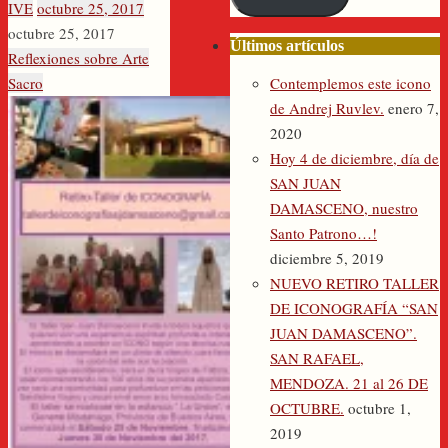
IVE
octubre 25, 2017
electrónico
octubre 25, 2017
Últimos artículos
Reflexiones sobre Arte
Contemplemos este icono
Sacro
de Andrej Ruvlev.
enero 7,
2020
Hoy 4 de diciembre, día de
SAN JUAN
DAMASCENO, nuestro
Santo Patrono…!
diciembre 5, 2019
NUEVO RETIRO TALLER
DE ICONOGRAFÍA “SAN
JUAN DAMASCENO”.
SAN RAFAEL,
MENDOZA. 21 al 26 DE
OCTUBRE.
octubre 1,
2019