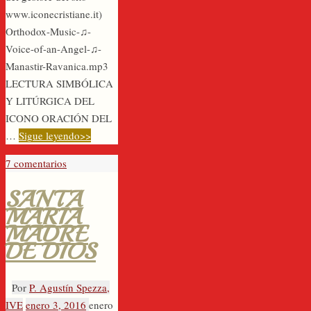
www.iconecristiane.it)
Orthodox-Music-♫-
Voice-of-an-Angel-♫-
Manastir-Ravanica.mp3
LECTURA SIMBÓLICA
Y LITÚRGICA DEL
ICONO ORACIÓN DEL
…
Sigue leyendo>>
7 comentarios
SANTA
MARÍA
MADRE
DE DIOS
Por
P. Agustín Spezza,
IVE
enero 3, 2016
enero