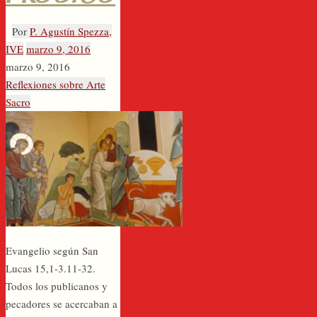
Por
P. Agustín Spezza,
IVE
marzo 9, 2016
marzo 9, 2016
Reflexiones sobre Arte
Sacro
Evangelio según San
Lucas 15,1-3.11-32.
Todos los publicanos y
pecadores se acercaban a