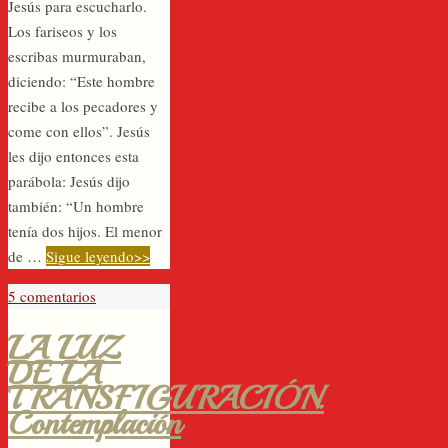
Jesús para escucharlo.
Los fariseos y los
escribas murmuraban,
diciendo: “Este hombre
recibe a los pecadores y
come con ellos”. Jesús
les dijo entonces esta
parábola: Jesús dijo
también: “Un hombre
tenía dos hijos. El menor
de …
Sigue leyendo>>
5 comentarios
LA LUZ
DE LA
TRANSFIGURACIÓN.
Contemplación