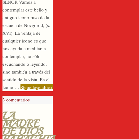
SEÑOR Vamos a
contemplar este bello y
antiguo icono ruso de la
escuela de Novgorod, (s.
XVI). La ventaja de
cualquier icono es que
nos ayuda a meditar, a
contemplar, no sólo
escuchando o leyendo,
sino también a través del
sentido de la vista. En el
icono …
Sigue leyendo>>
3 comentarios
LA
MADRE
DE DIOS