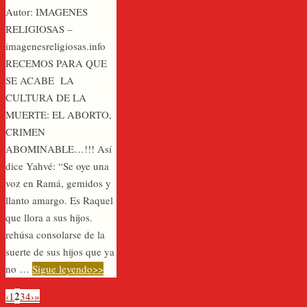
Autor: IMAGENES
RELIGIOSAS –
imagenesreligiosas.info
RECEMOS PARA QUE
SE ACABE LA
CULTURA DE LA
MUERTE: EL ABORTO,
CRIMEN
ABOMINABLE…!!! Así
dice Yahvé: “Se oye una
voz en Ramá, gemidos y
llanto amargo. Es Raquel
que llora a sus hijos.
rehúsa consolarse de la
suerte de sus hijos que ya
no …
Sigue leyendo>>
2
‹
1
3
4
›
»