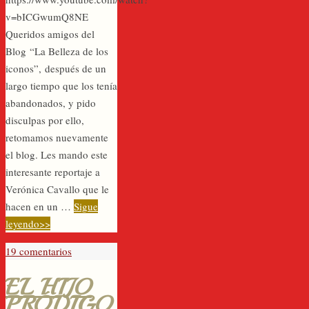
v=bICGwumQ8NE
Queridos amigos del
Blog “La Belleza de los
iconos”, después de un
largo tiempo que los tenía
abandonados, y pido
disculpas por ello,
retomamos nuevamente
el blog. Les mando este
interesante reportaje a
Verónica Cavallo que le
hacen en un …
Sigue
leyendo>>
19 comentarios
EL HIJO
PRÓDIGO