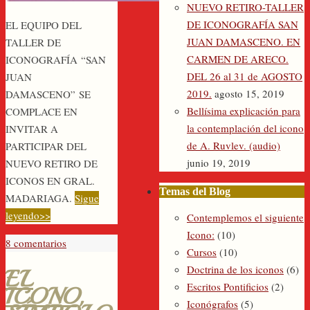
NUEVO RETIRO-TALLER
DE ICONOGRAFÍA SAN
EL EQUIPO DEL
JUAN DAMASCENO. EN
TALLER DE
CARMEN DE ARECO.
ICONOGRAFÍA “SAN
DEL 26 al 31 de AGOSTO
JUAN
2019.
agosto 15, 2019
DAMASCENO” SE
Bellísima explicación para
COMPLACE EN
la contemplación del icono
INVITAR A
de A. Ruvlev. (audio)
PARTICIPAR DEL
junio 19, 2019
NUEVO RETIRO DE
ICONOS EN GRAL.
Temas del Blog
MADARIAGA.
Sigue
leyendo>>
Contemplemos el siguiente
Icono:
(10)
8 comentarios
Cursos
(10)
Doctrina de los iconos
(6)
EL
Escritos Pontificios
(2)
ICONO,
Iconógrafos
(5)