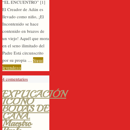
“EL ENCUENTRO” [1]
El Creador de Adán es
llevado como niño, ¡El
Incontenido se hace
contenido en brazos de
un viejo! Aquél que mora
en el seno ilimitado del
Padre Está circunscrito
por su propia …
Sigue
leyendo>>
4 comentarios
EXPLICACIÓN
ICONO
BODAS DE
CANÁ.
Maestro