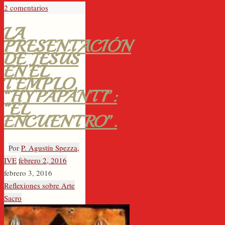
2 comentarios
LA
PRESENTACIÓN
DE JESÚS
EN EL
TEMPLO,
“HYPAPANTI”:
“EL
ENCUENTRO”.
Por
P. Agustín Spezza,
IVE
febrero 2, 2016
febrero 3, 2016
Reflexiones sobre Arte
Sacro