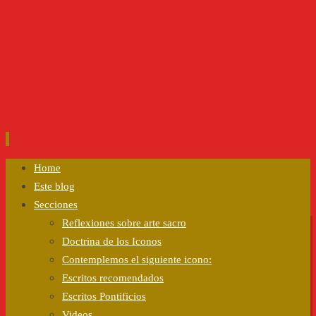
Ir
Home
al
Este blog
contenido
Secciones
Reflexiones sobre arte sacro
Doctrina de los Iconos
Contemplemos el siguiente icono:
Escritos recomendados
Escritos Pontificios
Videos