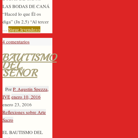
LAS BODAS DE CANÁ
“Haced lo que Él os
diga” (Jn 2,5) “Al tercer
…
Sigue leyendo>>
4 comentarios
BAUTISMO
DEL
SEÑOR
Por
P. Agustín Spezza,
IVE
enero 10, 2016
enero 23, 2016
Reflexiones sobre Arte
Sacro
EL BAUTISMO DEL