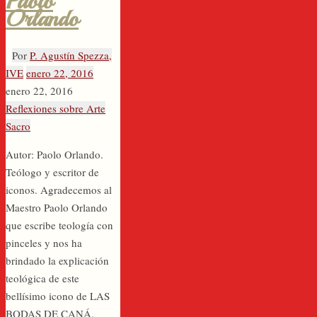
Paolo
Orlando
Por
P. Agustín Spezza,
IVE
enero 22, 2016
enero 22, 2016
Reflexiones sobre Arte
Sacro
Autor: Paolo Orlando.
Teólogo y escritor de
iconos. Agradecemos al
Maestro Paolo Orlando
que escribe teología con
pinceles y nos ha
brindado la explicación
teológica de este
bellísimo icono de LAS
BODAS DE CANÁ.