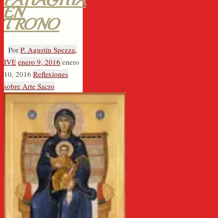
PAHAGHIA
EN
TRONO
Por
P. Agustín Spezza,
IVE
enero 9, 2016
enero
10, 2016
Reflexiones
sobre Arte Sacro