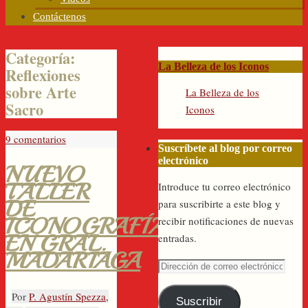
Contáctenos
Categoría:
La Belleza de los Iconos
Reflexiones
sobre Arte
La Belleza de los
Sacro
Iconos
9 comentarios
Suscríbete al blog por correo
electrónico
NUEVO
TALLER
Introduce tu correo electrónico
DE
para suscribirte a este blog y
ICONOGRAFÍA
recibir notificaciones de nuevas
EN GRAL.
entradas.
MADARIAGA
Dirección
de
Por
P. Agustín Spezza,
correo
Suscribir