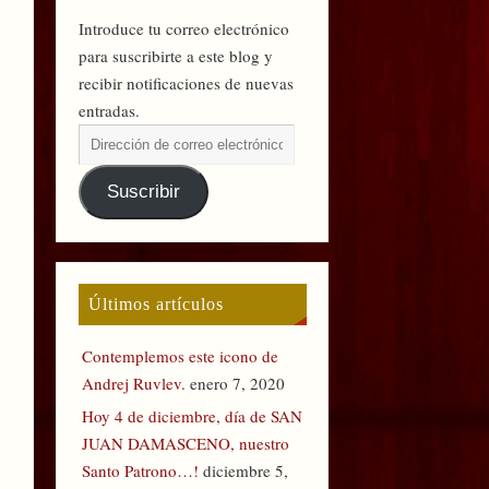
Introduce tu correo electrónico
para suscribirte a este blog y
recibir notificaciones de nuevas
entradas.
Suscribir
Últimos artículos
Contemplemos este icono de
Andrej Ruvlev.
enero 7, 2020
Hoy 4 de diciembre, día de SAN
JUAN DAMASCENO, nuestro
Santo Patrono…!
diciembre 5,