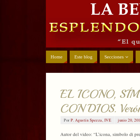
Home
Este blog
Secciones
EL ICONO, SÍ
CON DIOS. Veróni
Por
P. Agustín Spezza, IVE
junio 20, 20
Autor del video: “L’icona, simbolo di p