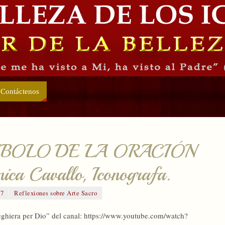
Contáctenos
MBOLO DE LA ORACIÓN
ca Cavallo, Iconografa.
17
Reflexiones sobre Arte Sacro
reghiera per Dio” del canal: https://www.youtube.com/watch?