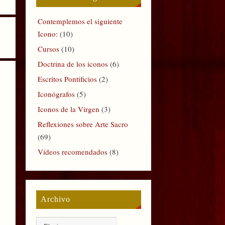
Contemplemos el siguiente
Icono:
(10)
Cursos
(10)
Doctrina de los iconos
(6)
Escritos Pontificios
(2)
Iconógrafos
(5)
Iconos de la Virgen
(3)
Reflexiones sobre Arte Sacro
(69)
Vídeos recomendados
(8)
Archivo