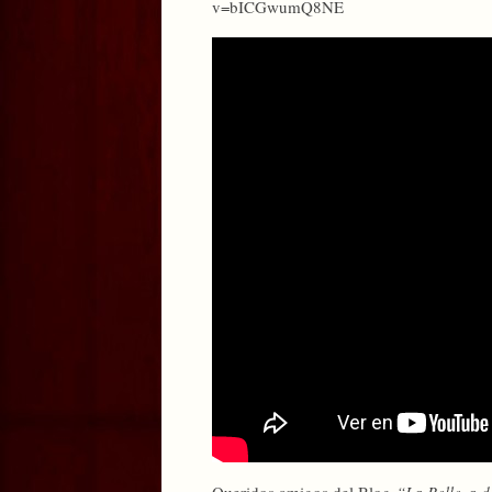
v=bICGwumQ8NE
Queridos amigos del Blog
“La Belleza d