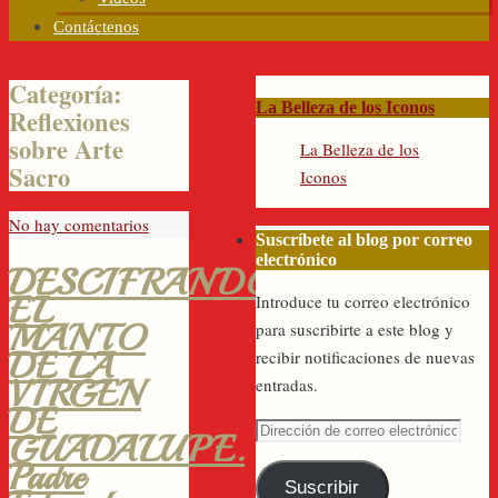
Contáctenos
Categoría:
La Belleza de los Iconos
Reflexiones
sobre Arte
La Belleza de los
Sacro
Iconos
No hay comentarios
Suscríbete al blog por correo
electrónico
DESCIFRANDO
EL
Introduce tu correo electrónico
MANTO
para suscribirte a este blog y
DE LA
recibir notificaciones de nuevas
VIRGEN
entradas.
DE
Dirección
GUADALUPE.
de
Padre
correo
Suscribir