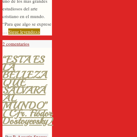
uno de los mas grandes
estudiosos del arte
cristiano en el mundo.
“Para que algo se exprese
…
Sigue leyendo>>
2 comentarios
“ESTA ES
LA
BELLEZA
QUE
SALVARÁ
AL
MUNDO”
(Cfr. Fiódor
Dostoyevsky)
Por
P. Agustín Spezza,