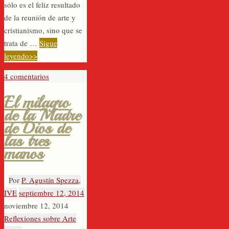
sólo es el feliz resultado
de la reunión de arte y
cristianismo, sino que se
trata de …
Sigue
leyendo>>
4 comentarios
El milagro
de la Madre
de Dios de
las tres
manos
Por
P. Agustín Spezza,
IVE
septiembre 12, 2014
noviembre 12, 2014
Reflexiones sobre Arte