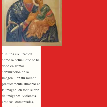
“En una civilización
como la actual, que se ha
dado en llamar
“civilización de la
imagen”, en un mundo
prácticamente sumerso en
la imagen, en toda suerte
de imágenes, violentas,
eróticas, comerciales,