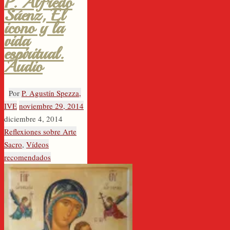
P. Alfredo
Sáenz, El
icono y la
vida
espiritual.
Audio
Por
P. Agustín Spezza,
IVE
noviembre 29, 2014
diciembre 4, 2014
Reflexiones sobre Arte
Sacro
,
Vídeos
recomendados