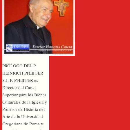
PRÓLOGO DEL P.
HEINRICH PFEIFFER
S.J. P. PFEIFFER es
Director del Curso
Superior para los Bienes
Culturales de la Iglesia y
Profesor de Historia del
Arte de la Universidad
Gregoriana de Roma y