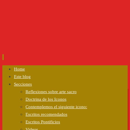
Ir
Home
al
Este blog
contenido
Secciones
Reflexiones sobre arte sacro
Doctrina de los Iconos
Contemplemos el siguiente icono:
Escritos recomendados
Escritos Pontificios
Videos