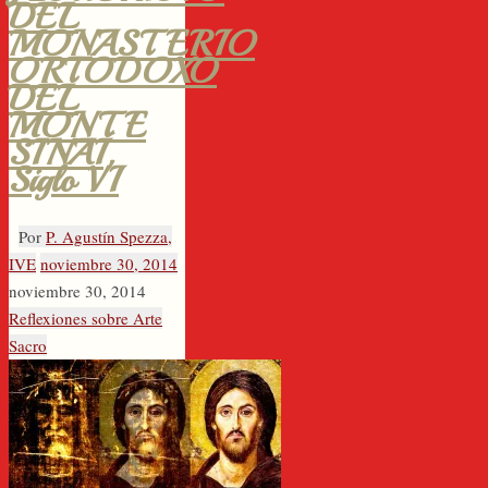
DEL
MONASTERIO
ORTODOXO
DEL
MONTE
SINAÍ,
Siglo VI
Por
P. Agustín Spezza,
IVE
noviembre 30, 2014
noviembre 30, 2014
Reflexiones sobre Arte
Sacro