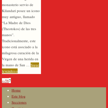
monasterio servio de
Kilandari posee un icono
muy antiguo, llamado
“La Madre de Dios
(Theotokos) de las tres
manos”.
Tradicionalmente, este
icono está asociado a la
milagrosa curación de la
Virgen de una herida en
la mano de San …
Sigue
leyendo>>
7
«
‹
5
6
Home
Este blog
Secciones