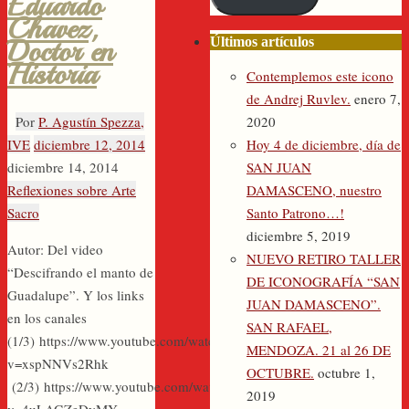
Eduardo
electrónico
Chavez,
Doctor en
Últimos artículos
Historia
Contemplemos este icono
de Andrej Ruvlev.
enero 7,
2020
Por
P. Agustín Spezza,
Hoy 4 de diciembre, día de
IVE
diciembre 12, 2014
SAN JUAN
diciembre 14, 2014
DAMASCENO, nuestro
Reflexiones sobre Arte
Santo Patrono…!
Sacro
diciembre 5, 2019
Autor: Del video
NUEVO RETIRO TALLER
“Descifrando el manto de
DE ICONOGRAFÍA “SAN
Guadalupe”. Y los links
JUAN DAMASCENO”.
en los canales
SAN RAFAEL,
(1/3) https://www.youtube.com/watch?
MENDOZA. 21 al 26 DE
v=xspNNVs2Rhk
OCTUBRE.
octubre 1,
(2/3) https://www.youtube.com/watch?
2019