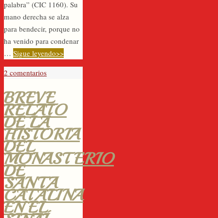
palabra” (CIC 1160). Su
mano derecha se alza
para bendecir, porque no
ha venido para condenar
…
Sigue leyendo>>
2 comentarios
BREVE
RELATO
DE LA
HISTORIA
DEL
MONASTERIO
DE
SANTA
CATALINA
EN EL