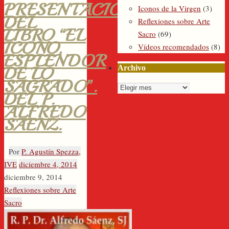
PRESENTACIÓN
Iconos de la Virgen
(3)
DEL
Reflexiones sobre Arte
LIBRO “EL
Sacro
(69)
ICONO,
Vídeos recomendados
(8)
ESPLENDOR
Archivo
DE LO
SAGRADO”.
Archivo
DEL P.
ALFREDO
SÁENZ.
Por
P. Agustín Spezza,
IVE
diciembre 4, 2014
diciembre 9, 2014
Reflexiones sobre Arte
Sacro