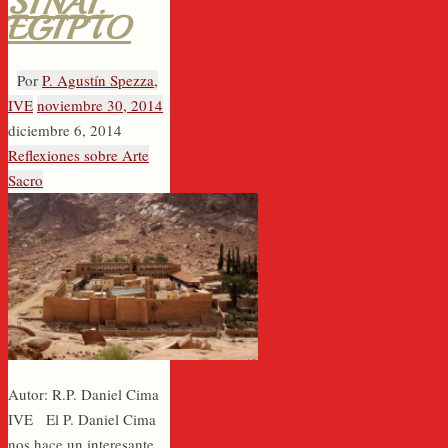
SINAÍ.
EGIPTO
Por
P. Agustín Spezza,
IVE
noviembre 30, 2014
diciembre 6, 2014
Reflexiones sobre Arte
Sacro
Autor: R.P. Daniel Cima
IVE El P. Daniel Cima
nos hace un interesante