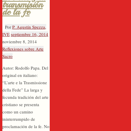
transmisión
de la fe
Por
P. Agustín Spezza,
IVE
septiembre 16, 2014
noviembre 8, 2014
Reflexiones sobre Arte
Sacro
Autor: Rodolfo Papa. Del
original en italiano:
“L’arte e la Trasmissione
della Fede” La larga y
fecunda tradición del arte
cristiano se presenta
como un camino
ininterrumpido de
proclamación de la fe. No