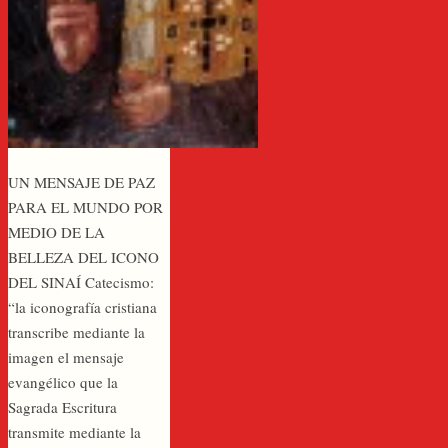
UN MENSAJE DE PAZ
PARA EL MUNDO POR
MEDIO DE LA
BELLEZA DEL ICONO
DEL SINAÍ Catecismo:
“la iconografía cristiana
transcribe mediante la
imagen el mensaje
evangélico que la
Sagrada Escritura
transmite mediante la