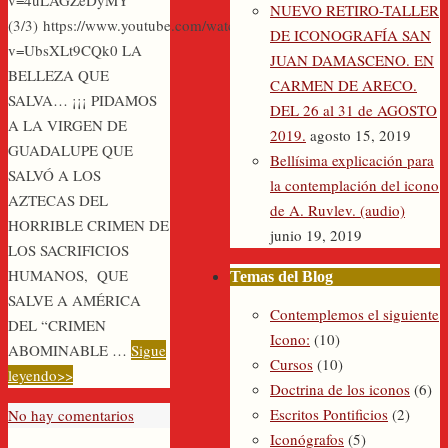
v=4uLAGZeDyMY
NUEVO RETIRO-TALLER
(3/3) https://www.youtube.com/watch?
DE ICONOGRAFÍA SAN
v=UbsXLt9CQk0 LA
JUAN DAMASCENO. EN
BELLEZA QUE
CARMEN DE ARECO.
SALVA… ¡¡¡ PIDAMOS
DEL 26 al 31 de AGOSTO
A LA VIRGEN DE
2019.
agosto 15, 2019
GUADALUPE QUE
Bellísima explicación para
SALVÓ A LOS
la contemplación del icono
AZTECAS DEL
de A. Ruvlev. (audio)
HORRIBLE CRIMEN DE
junio 19, 2019
LOS SACRIFICIOS
HUMANOS, QUE
Temas del Blog
SALVE A AMÉRICA
Contemplemos el siguiente
DEL “CRIMEN
Icono:
(10)
ABOMINABLE …
Sigue
Cursos
(10)
leyendo>>
Doctrina de los iconos
(6)
Escritos Pontificios
(2)
No hay comentarios
Iconógrafos
(5)