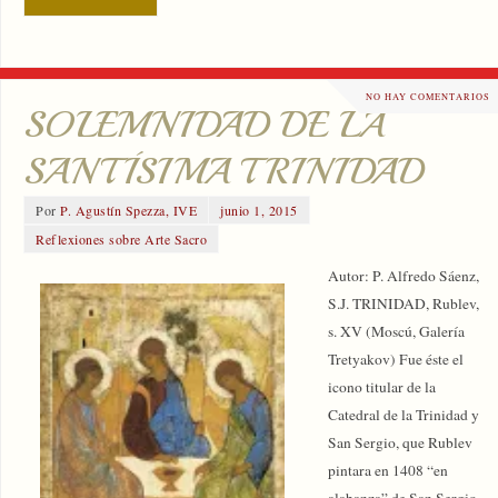
NO HAY COMENTARIOS
SOLEMNIDAD DE LA
SANTÍSIMA TRINIDAD
Por
P. Agustín Spezza, IVE
junio 1, 2015
Reflexiones sobre Arte Sacro
Autor: P. Alfredo Sáenz,
S.J. TRINIDAD, Rublev,
s. XV (Moscú, Galería
Tretyakov) Fue éste el
icono titular de la
Catedral de la Trinidad y
San Sergio, que Rublev
pintara en 1408 “en
alabanza” de San Sergio,