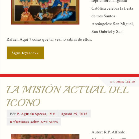
septiembre la Iglesia
Católica celebra la fiesta
de tres Santos
Arcángeles: San Miguel,
San Gabriel y San
Rafael. Aquí 7 cosas que tal vez no sabías de ellos.
Sigue leyendo>>
10 COMENTARIOS
LA MISIÓN ACTUAL DEL
ICONO
Por
P. Agustín Spezza, IVE
agosto 25, 2015
Reflexiones sobre Arte Sacro
Autor: R.P. Alfredo