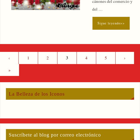
cánones del comercio y
del …
Sigue leyendo>>
3
‹
1
2
4
5
›
»
La Belleza de los Iconos
Suscríbete al blog por correo electrónico