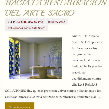
HACIA LA RESTAURACIÓN
DEL ARTE SACRO
Por
P. Agustín Spezza, IVE
junio 9, 2015
Reflexiones sobre Arte Sacro
Autor: R. P. Alfredo
Sáenz, S. J. No podemos
limitarnos a ser los
testigos de una
decadencia al parecer
ineluctable. Es preciso
reaccionar
decididamente contra
ella. LAS FALSAS
SOLUCIONES Hay quienes propician volver simple y llanamente a los
estilos anteriores; si se trata del Occidente, retornar al románico o al …
Sigue leyendo>>