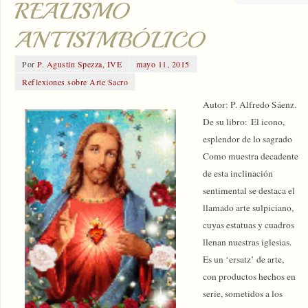
REALISMO
ANTISIMBÓLICO
Por
P. Agustín Spezza, IVE
mayo 11, 2015
Reflexiones sobre Arte Sacro
Autor: P. Alfredo Sáenz.
De su libro: El icono,
esplendor de lo sagrado
Como muestra decadente
de esta inclinación
sentimental se destaca el
llamado arte sulpiciano,
cuyas estatuas y cuadros
llenan nuestras iglesias.
Es un ‘ersatz’ de arte,
con productos hechos en
serie, sometidos a los