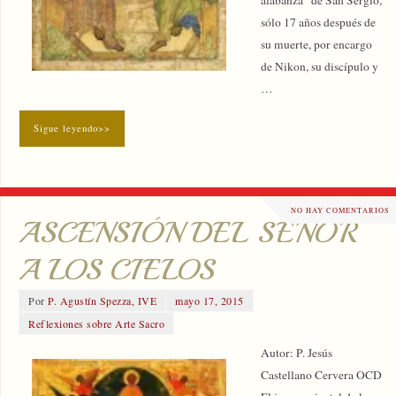
sólo 17 años después de
su muerte, por encargo
de Nikon, su discípulo y
…
Sigue leyendo>>
NO HAY COMENTARIOS
ASCENSIÓN DEL SEÑOR
A LOS CIELOS
Por
P. Agustín Spezza, IVE
mayo 17, 2015
Reflexiones sobre Arte Sacro
Autor: P. Jesús
Castellano Cervera OCD