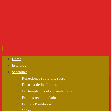
Ir
Home
al
Este blog
contenido
Secciones
Reflexiones sobre arte sacro
Doctrina de los Iconos
Contemplemos el siguiente icono:
Escritos recomendados
Escritos Pontificios
Videos