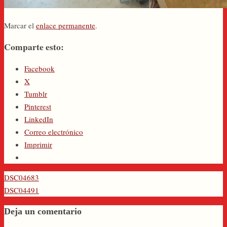
Marcar el
enlace permanente
.
Comparte esto:
Facebook
X
Tumblr
Pinterest
LinkedIn
Correo electrónico
Imprimir
DSC04683
DSC04491
Deja un comentario