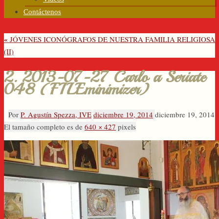
Contáctenos
«
JÓVENES ICONÓGRAFOS DE NUESTRA FAMILIA RELIGIOSA
(II)
2. 2013-07-27 Carlo a Seriate
048 (FILEminimizer)
Por
P. Agustín Spezza, IVE
diciembre 19, 2014
diciembre 19, 2014
El tamaño completo es de
640 × 427
pixels