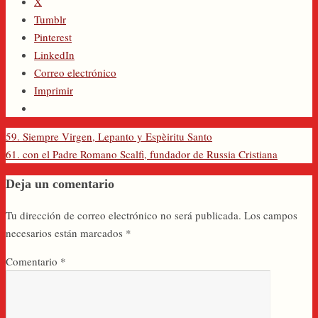
X
Tumblr
Pinterest
LinkedIn
Correo electrónico
Imprimir
59. Siempre Virgen, Lepanto y Espèiritu Santo
61. con el Padre Romano Scalfi, fundador de Russia Cristiana
Deja un comentario
Tu dirección de correo electrónico no será publicada.
Los campos
necesarios están marcados
*
Comentario
*