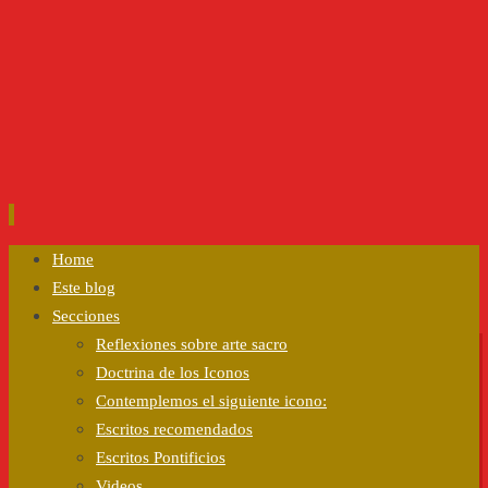
Ir
Home
al
Este blog
contenido
Secciones
Reflexiones sobre arte sacro
Doctrina de los Iconos
Contemplemos el siguiente icono:
Escritos recomendados
Escritos Pontificios
Videos