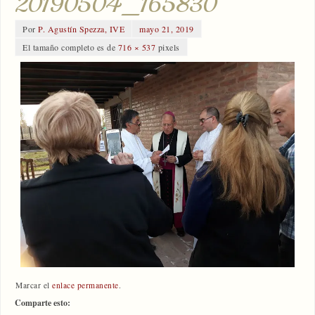
20190504_165830
Por
P. Agustín Spezza, IVE
mayo 21, 2019
El tamaño completo es de
716 × 537
pixels
Marcar el
enlace permanente
.
Comparte esto: