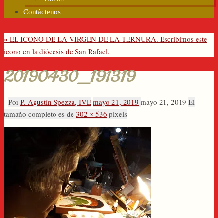
Contáctenos
«
EL ICONO DE LA VIRGEN DE LA TERNURA. Escribimos este
icono en la diócesis de San Rafael.
20190430_191319
Por
P. Agustín Spezza, IVE
mayo 21, 2019
mayo 21, 2019
El
tamaño completo es de
302 × 536
pixels