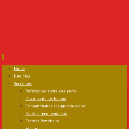
Ir
Home
al
Este blog
contenido
Secciones
Reflexiones sobre arte sacro
Doctrina de los Iconos
Contemplemos el siguiente icono:
Escritos recomendados
Escritos Pontificios
Videos