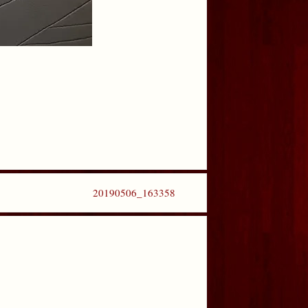
20190506_163358