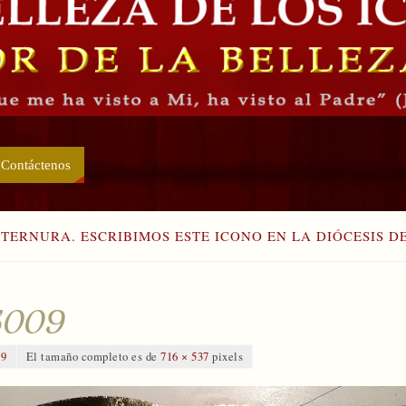
Contáctenos
TERNURA. ESCRIBIMOS ESTE ICONO EN LA DIÓCESIS D
5009
19
El tamaño completo es de
716 × 537
pixels