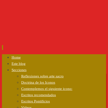
Ir
Home
al
Este blog
contenido
Secciones
Reflexiones sobre arte sacro
Doctrina de los Iconos
Contemplemos el siguiente icono:
Escritos recomendados
Escritos Pontificios
Videos