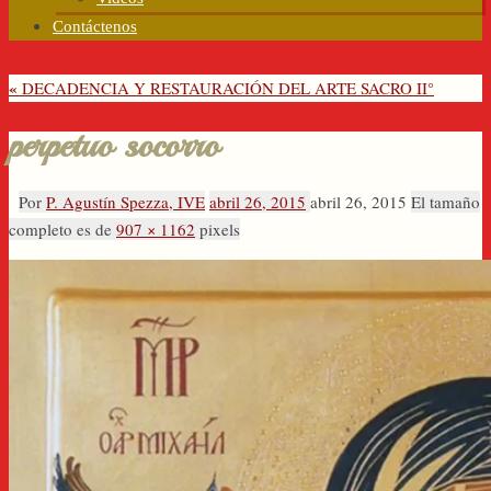
Contáctenos
«
DECADENCIA Y RESTAURACIÓN DEL ARTE SACRO II°
perpetuo socorro
Por
P. Agustín Spezza, IVE
abril 26, 2015
abril 26, 2015
El tamaño
completo es de
907 × 1162
pixels