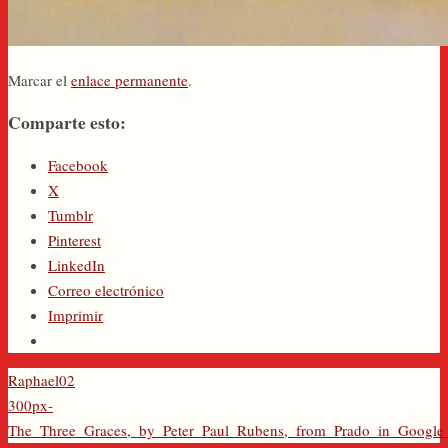
Marcar el
enlace permanente
.
Comparte esto:
Facebook
X
Tumblr
Pinterest
LinkedIn
Correo electrónico
Imprimir
Raphael02
300px-
The_Three_Graces,_by_Peter_Paul_Rubens,_from_Prado_in_Google