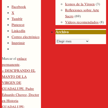
Iconos de la Virgen
(3)
Facebook
Reflexiones sobre Arte
X
Sacro
(69)
Tumblr
Vídeos recomendados
(8)
Pinterest
LinkedIn
Archivo
Correo electrónico
Archivo
Imprimir
Marcar el
enlace
permanente
.
«
DESCIFRANDO EL
MANTO DE LA
VIRGEN DE
GUADALUPE. Padre
Eduardo Chavez, Doctor
en Historia
GUADALUPE: