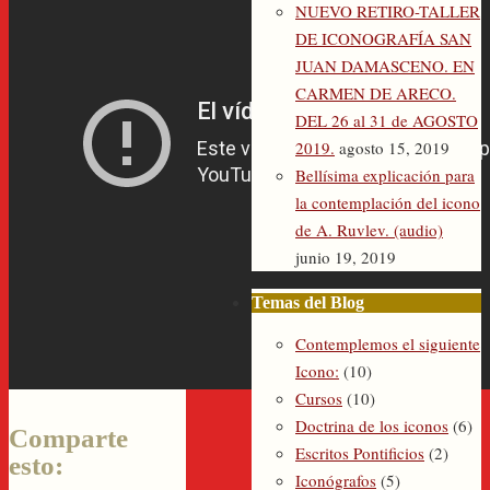
NUEVO RETIRO-TALLER
DE ICONOGRAFÍA SAN
JUAN DAMASCENO. EN
CARMEN DE ARECO.
DEL 26 al 31 de AGOSTO
2019.
agosto 15, 2019
Bellísima explicación para
la contemplación del icono
de A. Ruvlev. (audio)
junio 19, 2019
Temas del Blog
Contemplemos el siguiente
Icono:
(10)
Cursos
(10)
Doctrina de los iconos
(6)
Comparte
Escritos Pontificios
(2)
esto:
Iconógrafos
(5)