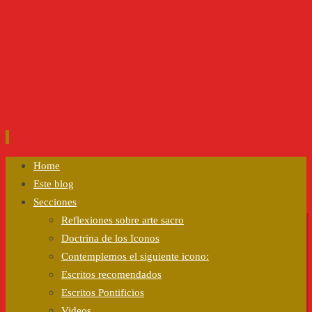
Ir
Home
al
Este blog
contenido
Secciones
Reflexiones sobre arte sacro
Doctrina de los Iconos
Contemplemos el siguiente icono:
Escritos recomendados
Escritos Pontificios
Videos