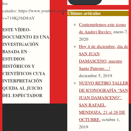
los
electrónico
canales: https://www.youtube.com/watch?
Últimos artículos
v=719Kj3bD8AY
Contemplemos este icono
ESTE VÍDEO-
de Andrej Ruvlev.
enero 7,
DOCUMENTO ES UNA
2020
INVESTIGACIÓN
Hoy 4 de diciembre, día de
BASADA EN
SAN JUAN
ESTUDIOS
DAMASCENO, nuestro
HISTÓRICOS Y
Santo Patrono…!
CIENTÍFICOS CUYA
diciembre 5, 2019
INTERPRETACIÓN
NUEVO RETIRO TALLER
QUEDA AL JUICIO
DE ICONOGRAFÍA “SAN
DEL ESPECTADOR
JUAN DAMASCENO”.
SAN RAFAEL,
MENDOZA. 21 al 26 DE
OCTUBRE.
octubre 1,
2019