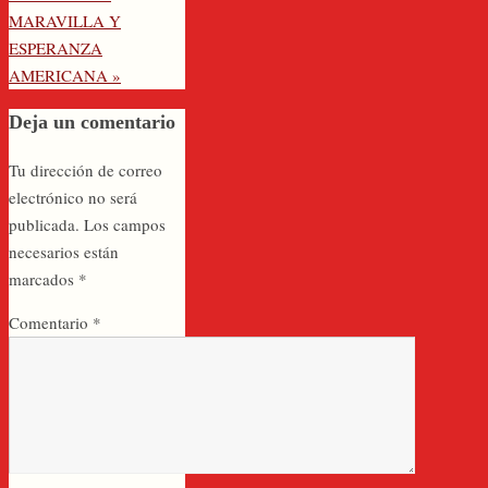
MARAVILLA Y
ESPERANZA
AMERICANA
»
Deja un comentario
Tu dirección de correo
electrónico no será
publicada.
Los campos
necesarios están
marcados
*
Comentario
*