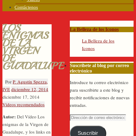
Contáctenos
LOS
La Belleza de los Iconos
ENIGMAS
DE LA
La Belleza de los
VIRGEN
Iconos
DE
GUADALUPE
Suscríbete al blog por correo
electrónico
Por
P. Agustín Spezza,
Introduce tu correo electrónico
IVE
diciembre 12, 2014
para suscribirte a este blog y
diciembre 17, 2014
recibir notificaciones de nuevas
Vídeos recomendados
entradas.
Autor:
Del Vídeo Los
Dirección
enigmas de la Virgen de
de
Guadalupe, y los links en
correo
Suscribir