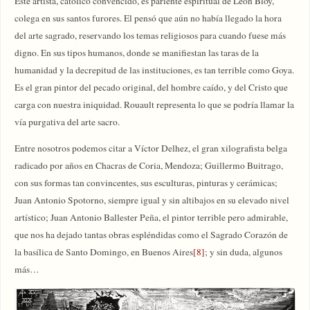
Este artista, católico convencido, es pariente espiritual de León Bloy,
colega en sus santos furores. El pensó que aún no había llegado la hora
del arte sagrado, reservando los temas religiosos para cuando fuese más
digno. En sus tipos humanos, donde se manifiestan las taras de la
humanidad y la decrepitud de las instituciones, es tan terrible como Goya.
Es el gran pintor del pecado original, del hombre caído, y del Cristo que
carga con nuestra iniquidad. Rouault representa lo que se podría llamar la
vía purgativa del arte sacro.
Entre nosotros podemos citar a Víctor Delhez, el gran xilografista belga
radicado por años en Chacras de Coria, Mendoza; Guillermo Buitrago,
con sus formas tan convincentes, sus esculturas, pinturas y cerámicas;
Juan Antonio Spotorno, siempre igual y sin altibajos en su elevado nivel
artístico; Juan Antonio Ballester Peña, el pintor terrible pero admirable,
que nos ha dejado tantas obras espléndidas como el Sagrado Corazón de
la basílica de Santo Domingo, en Buenos Aires
[8]
; y sin duda, algunos
más…