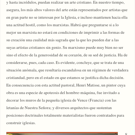
y hasta incrédulos, puedan realizar un arte cristiano. En nuestro tiempo,
asegura, los más altos valores del arte están representados por artistas que
en gran parte no se interesan por la Iglesia, e incluso mantienen hacia ella
una actitud hostil, como los marxistas. Habrá que preguntarse si a lo
mejor un marxista no estará en condiciones de imprimir a las formas de
su creación una cualidad más sagrada que la que les pueden dar a las
suyas artistas cristianos sin genio. Su marxismo puede muy bien no ser
sino el efecto de la generosidad de su corazón, de su sed de justicia. Ha de
considerarse, pues, cada caso. Es evidente, concluye, que se trata de una
situación anómala, que resultaría escandalosa en un régimen de verdadera
cristiandad, pero en el estado en que estamos se justifica dicha decisión.
En consecuencia con esta actitud pastoral, Henri Matisse, un pintor cuya
obra es una especie de apoteosis del hombre-máquina, fue invitado a
decorar los muros de la pequeña iglesia de Vence (Francia) con las
letanías de Nuestra Señora; y diversos arquitectos que sustentan
posiciones doctrinales totalmente materialistas fueron contratados para
construir iglesias.
S