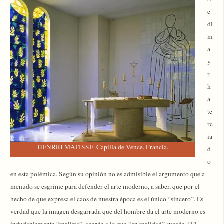
e
dl
m
a
y
r
h
a
te
rc
ia
HENRRI MATISSE. Capilla de Vence, Francia.
d
o
en esta polémica. Según su opinión no es admisible el argumento que a
menudo se esgrime para defender el arte moderno, a saber, que por el
hecho de que expresa el caos de nuestra época es el único “sincero”. Es
verdad que la imagen desgarrada que del hombre da el arte moderno es
indudablemente “realista”, acorde a lo que “en realidad” sucede. “El