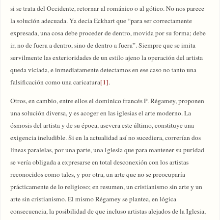
si se trata del Occidente, retornar al románico o al gótico. No nos parece
la solución adecuada. Ya decía Eckhart que “para ser correctamente
expresada, una cosa debe proceder de dentro, movida por su forma; debe
ir, no de fuera a dentro, sino de dentro a fuera”. Siempre que se imita
servilmente las exterioridades de un estilo ajeno la operación del artista
queda viciada, e inmediatamente detectamos en ese caso no tanto una
falsificación como una caricatura
[1]
.
Otros, en cambio, entre ellos el dominico francés P. Régamey, proponen
una solución diversa, y es acoger en las iglesias el arte moderno. La
ósmosis del artista y de su época, asevera este último, constituye una
exigencia ineludible. Si en la actualidad así no sucediera, correrían dos
líneas paralelas, por una parte, una Iglesia que para mantener su puridad
se vería obligada a expresarse en total desconexión con los artistas
reconocidos como tales, y por otra, un arte que no se preocuparía
prácticamente de lo religioso; en resumen, un cristianismo sin arte y un
arte sin cristianismo. El mismo Régamey se plantea, en lógica
consecuencia, la posibilidad de que incluso artistas alejados de la Iglesia,