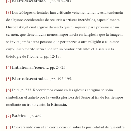
El arte descentrado
[2]
…, pp. 202-203.
[3]
Los teólogos orientales han criticado vehementemente esta tendencia
de algunos occidentales de recurrir a artistas incrédulos, especialmente
Ouspensky, el cual arguye diciendo que ni siquiera para pronunciar un
sermón, que tiene mucha menos importancia en la Iglesia que la imagen,
se invita jamás a una persona que pertenezca a otra religión o a un ateo
cuyo único mérito sería el de ser un orador brillante: cf. Essai sur la
théologie de l’icone…, pp. 12-13.
Initiation a l’icone…,
[4]
pp. 24-25.
El arte descentrado
[5]
…, pp. 193-195.
[6]
Ibid., p. 233. Recordemos cómo en las iglesias antiguas se solía
simbolizar el anhelo por la vuelta gloriosa del Señor al fin de los tiempos
Etimasía.
mediante un trono vacío, la
Estética
[7]
…, p. 462.
[8]
Conversando con él en cierta ocasión sobre la posibilidad de que entre