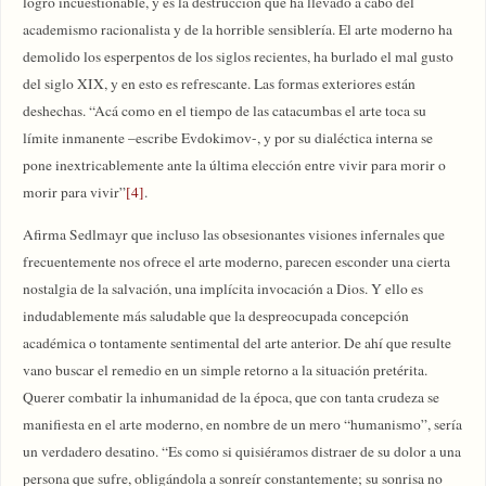
logro incuestionable, y es la destrucción que ha llevado a cabo del
academismo racionalista y de la horrible sensiblería. El arte moderno ha
demolido los esperpentos de los siglos recientes, ha burlado el mal gusto
del siglo XIX, y en esto es refrescante. Las formas exteriores están
deshechas. “Acá como en el tiempo de las catacumbas el arte toca su
límite inmanente –escribe Evdokimov-, y por su dialéctica interna se
pone inextricablemente ante la última elección entre vivir para morir o
morir para vivir”
[4]
.
Afirma Sedlmayr que incluso las obsesionantes visiones infernales que
frecuentemente nos ofrece el arte moderno, parecen esconder una cierta
nostalgia de la salvación, una implícita invocación a Dios. Y ello es
indudablemente más saludable que la despreocupada concepción
académica o tontamente sentimental del arte anterior. De ahí que resulte
vano buscar el remedio en un simple retorno a la situación pretérita.
Querer combatir la inhumanidad de la época, que con tanta crudeza se
manifiesta en el arte moderno, en nombre de un mero “humanismo”, sería
un verdadero desatino. “Es como si quisiéramos distraer de su dolor a una
persona que sufre, obligándola a sonreír constantemente; su sonrisa no