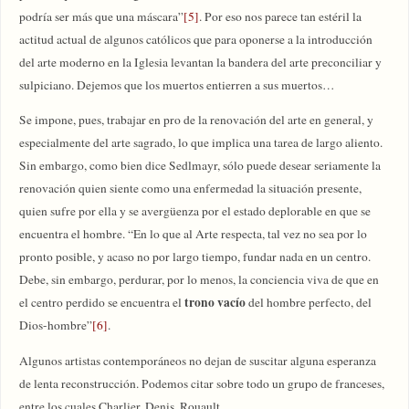
podría ser más que una máscara”
[5]
. Por eso nos parece tan estéril la
actitud actual de algunos católicos que para oponerse a la introducción
del arte moderno en la Iglesia levantan la bandera del arte preconciliar y
sulpiciano. Dejemos que los muertos entierren a sus muertos…
Se impone, pues, trabajar en pro de la renovación del arte en general, y
especialmente del arte sagrado, lo que implica una tarea de largo aliento.
Sin embargo, como bien dice Sedlmayr, sólo puede desear seriamente la
renovación quien siente como una enfermedad la situación presente,
quien sufre por ella y se avergüenza por el estado deplorable en que se
encuentra el hombre. “En lo que al Arte respecta, tal vez no sea por lo
pronto posible, y acaso no por largo tiempo, fundar nada en un centro.
Debe, sin embargo, perdurar, por lo menos, la conciencia viva de que en
trono vacío
el centro perdido se encuentra el
del hombre perfecto, del
Dios-hombre”
[6]
.
Algunos artistas contemporáneos no dejan de suscitar alguna esperanza
de lenta reconstrucción. Podemos citar sobre todo un grupo de franceses,
entre los cuales Charlier, Denis, Rouault…