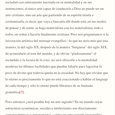
sociedad casi enteramente laicizada en su mentalidad y en sus
instituciones, el único arte capaz de conducirla a Dios no puede ser un
arte cristiano, sino un arte que partiendo de su espíritu tienda a
cristianizarla, es decir, que vaya a buscarla allí donde está, en sus modos
de pensar y de sentir, se haga materialista con los materialistas, todo a
todos, en orden a hacerla finalmente cristiana. Pero nos preguntamos si la
laicización artística del mensaje evangélico –lo que no sería más que una
manera, la del siglo XX, después de la manera “burguesa” del siglo XIX,
de acomodarlo al tren del mundo, y de obviar “piadosamente” el
escándalo y la locura de la cruz- no será ofrecerle a la mentalidad
moderna las últimas facilidades que pueden faltarle para fagocitar lo
poco de divino que todavía queda en la sociedad. No hay que olvidar que
lo eterno es precisamente lo que no está coaccionado a hablar el lenguaje
de cada tiempo y sólo lo eterno puede librarnos de su limitada
gramática
[3]
.
Pero entonces ¿será posible hoy un arte sagrado? En un mundo cuyas
estructuras económicas, sociales e intelectuales son directamente
antropocéntricas y autonomistas, ¿cómo un arte sagrado vivo podría