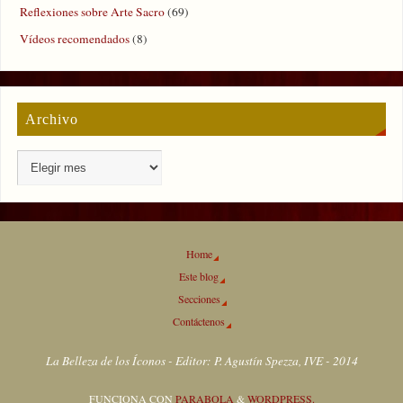
Reflexiones sobre Arte Sacro
(69)
Vídeos recomendados
(8)
Archivo
Home
Este blog
Secciones
Contáctenos
La Belleza de los Íconos - Editor: P. Agustín Spezza, IVE - 2014
FUNCIONA CON
PARABOLA
&
WORDPRESS.