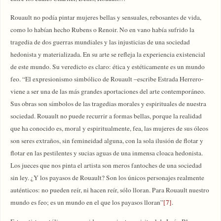
Rouault no podía pintar mujeres bellas y sensuales, rebosantes de vida,
como lo habían hecho Rubens o Renoir. No en vano había sufrido la
tragedia de dos guerras mundiales y las injusticias de una sociedad
hedonista y materializada. En su arte se refleja la experiencia existencial
de este mundo. Su veredicto es claro: ética y estéticamente es un mundo
feo. “El expresionismo simbólico de Rouault –escribe Estrada Herrero-
viene a ser una de las más grandes aportaciones del arte contemporáneo.
Sus obras son símbolos de las tragedias morales y espirituales de nuestra
sociedad. Rouault no puede recurrir a formas bellas, porque la realidad
que ha conocido es, moral y espiritualmente, fea, las mujeres de sus óleos
son seres extraños, sin femineidad alguna, con la sola ilusión de flotar y
flotar en las pestilentes y sucias aguas de una inmensa cloaca hedonista.
Los jueces que nos pinta el artista son meros fantoches de una sociedad
sin ley. ¿Y los payasos de Rouault? Son los únicos personajes realmente
auténticos: no pueden reír, ni hacen reír, sólo lloran. Para Rouault nuestro
mundo es feo; es un mundo en el que los payasos lloran”
[7]
.