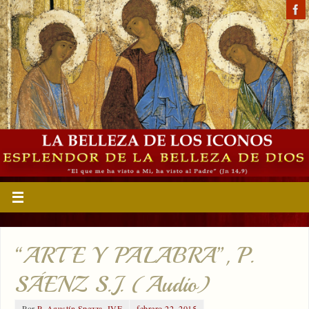
“ARTE Y PALABRA”, P.
SÁENZ S.J. (Audio)
Por
P. Agustín Spezza, IVE
febrero 22, 2015