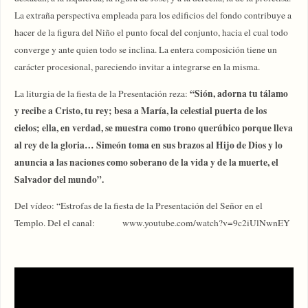
La extraña perspectiva empleada para los edificios del fondo contribuye a
hacer de la figura del Niño el punto focal del conjunto, hacia el cual todo
converge y ante quien todo se inclina. La entera composición tiene un
carácter procesional, pareciendo invitar a integrarse en la misma.
“Sión, adorna tu tálamo
La liturgia de la fiesta de la Presentación reza:
y recibe a Cristo, tu rey; besa a María, la celestial puerta de los
cielos; ella, en verdad, se muestra como trono querúbico porque lleva
al rey de la gloria… Simeón toma en sus brazos al Hijo de Dios y lo
anuncia a las naciones como soberano de la vida y de la muerte, el
Salvador del mundo”.
Del vídeo: “Estrofas de la fiesta de la Presentación del Señor en el
Templo. Del el canal: www.youtube.com/watch?v=9c2iUlNwnEY