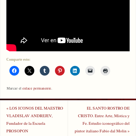
Comparte esto:
Marcar el
enlace permanente
.
«
LOS ICONOS DEL MAESTRO
EL SANTO ROSTRO DE
VLADISLAV ANDREJEV,
CRISTO. Entre Arte, Mística y
Fundador de la Escuela
Fe. Estudio iconográfico del
PROSOPON
pintor italiano Fabio dal Molin
»