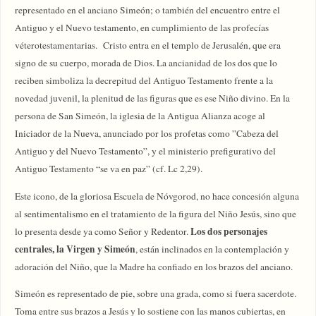
representado en el anciano Simeón; o también del encuentro entre el
Antiguo y el Nuevo testamento, en cumplimiento de las profecías
véterotestamentarias. Cristo entra en el templo de Jerusalén, que era
signo de su cuerpo, morada de Dios. La ancianidad de los dos que lo
reciben simboliza la decrepitud del Antiguo Testamento frente a la
novedad juvenil, la plenitud de las figuras que es ese Niño divino. En la
persona de San Simeón, la iglesia de la Antigua Alianza acoge al
Iniciador de la Nueva, anunciado por los profetas como ”Cabeza del
Antiguo y del Nuevo Testamento”, y el ministerio prefigurativo del
Antiguo Testamento “se va en paz” (cf. Lc 2,29).
Este icono, de la gloriosa Escuela de Nóvgorod, no hace concesión alguna
al sentimentalismo en el tratamiento de la figura del Niño Jesús, sino que
Los dos personajes
lo presenta desde ya como Señor y Redentor.
centrales, la Virgen y Simeón
, están inclinados en la contemplación y
adoración del Niño, que la Madre ha confiado en los brazos del anciano.
Simeón es representado de pie, sobre una grada, como si fuera sacerdote.
Toma entre sus brazos a Jesús y lo sostiene con las manos cubiertas, en