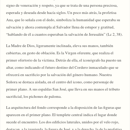
signo de veneración y respeto, ya que se trata de una persona preciosa,
esperada y deseada desde hacía siglos. Un poco más atrás, la profetisa
Ana, que lo señala con el dedo, simboliza la humanidad que esperaba su
salvación y ahora contempla al Salvador llena de estupor y gratitud,
“hablando de él a cuantos esperaban la salvación de Jerusalén” (Lc 2, 38).
La Madre de Dios, ligeramente inclinada, eleva sus manos, también
cubiertas, en gesto de oblación. Es la Virgen oferente, que realiza el
primer ofertorio de la víctima. Detrás de ella, el iconógrafo ha puesto un
altar, como indicando el futuro destino del Cordero inmaculado que se
ofrecerá en sacrificio por la salvación del género humano. Nuestra
Señora se destaca aislada, en el centro del icono, como personaje de
primer plano. A sus espaldas San José, que lleva en sus manos el tributo
sacrificial, los pichones de paloma.
La arquitectura del fondo corresponde a la disposición de las figuras que
aparecen en el primer plano. El templete central indica el lugar donde
sucede el encuentro. Los dos edificios laterales, unidos por el velo rojo,
destacan, a la izquierda, la figura de José, y a la derecha, la de la profetisa.