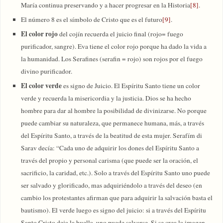
María continua preservando y a hacer progresar en la Historia
[8]
.
El número 8 es el símbolo de Cristo que es el futuro
[9]
.
El color rojo
del cojín recuerda el juicio final (rojo= fuego
purificador, sangre). Eva tiene el color rojo porque ha dado la vida a
la humanidad. Los Serafines (serafin = rojo) son rojos por el fuego
divino purificador.
El color verde
es signo de Juicio. El Espíritu Santo tiene un color
verde y recuerda la misericordia y la justicia. Dios se ha hecho
hombre para dar al hombre la posibilidad de divinizarse. No porque
puede cambiar su naturaleza, que permanece humana, más, a través
del Espíritu Santo, a través de la beatitud de esta mujer. Serafím di
Sarav decía: “Cada uno de adquirir los dones del Espíritu Santo a
través del propio y personal carisma (que puede ser la oración, el
sacrificio, la caridad, etc.). Solo a través del Espíritu Santo uno puede
ser salvado y glorificado, mas adquiriéndolo a través del deseo (en
cambio los protestantes afirman que para adquirir la salvación basta el
bautismo). El verde luego es signo del juicio: si a través del Espíritu
Santo Cristo deja la huella, uno puede salvarse. Si se crea la imagen