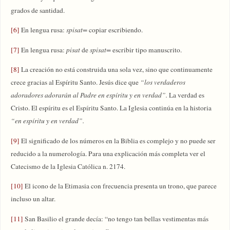
grados de santidad.
[6]
En lengua rusa:
spisat=
copiar escribiendo.
[7]
En lengua rusa:
pisat
de
spisat=
escribir tipo manuscrito.
[8]
La creación no está construida una sola vez, sino que continuamente
crece gracias al Espíritu Santo. Jesús dice que
“los verdaderos
adoradores adorarán al Padre en espíritu y en verdad”.
La verdad es
Cristo. El espíritu es el Espíritu Santo. La Iglesia continúa en la historia
“en espíritu y en verdad”.
[9]
El significado de los números en la Biblia es complejo y no puede ser
reducido a la numerología. Para una explicación más completa ver el
Catecismo de la Iglesia Católica n. 2174.
[10]
El icono de la Etimasia con frecuencia presenta un trono, que parece
incluso un altar.
[11]
San Basilio el grande decía: “no tengo tan bellas vestimentas más