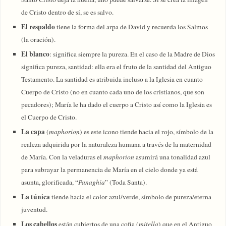
de Cristo dentro de sí, se es salvo.
El respaldo
tiene la forma del arpa de David y recuerda los Salmos
(la oración).
El blanco
: significa siempre la pureza. En el caso de la Madre de Dios
significa pureza, santidad: ella era el fruto de la santidad del Antiguo
Testamento. La santidad es atribuida incluso a la Iglesia en cuanto
Cuerpo de Cristo (no en cuanto cada uno de los cristianos, que son
pecadores); María le ha dado el cuerpo a Cristo así como la Iglesia es
el Cuerpo de Cristo.
La capa
(
maphorion
) es este icono tiende hacia el rojo, símbolo de la
realeza adquirida por la naturaleza humana a través de la maternidad
de María. Con la veladuras el
maphorion
asumirá una tonalidad azul
para subrayar la permanencia de María en el cielo donde ya está
asunta, glorificada, “
Panaghia
” (Toda Santa).
La túnica
tiende hacia el color azul/verde, símbolo de pureza/eterna
juventud.
Los cabellos
están cubiertos de una cofia (
mitella
) que en el Antiguo