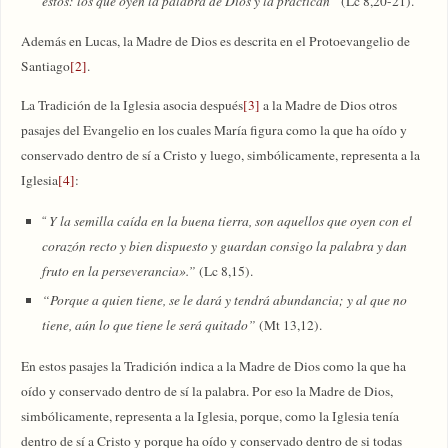
éstos: los que oyen la palabra de Dios y la practican”
(Lc 8,20-21).
Además en Lucas, la Madre de Dios es descrita en el Protoevangelio de
Santiago
[2]
.
La Tradición de la Iglesia asocia después
[3]
a la Madre de Dios otros
pasajes del Evangelio en los cuales María figura como la que ha oído y
conservado dentro de sí a Cristo y luego, simbólicamente, representa a la
Iglesia
[4]
:
Y la semilla caída en la buena tierra, son aquellos que oyen con el
“
corazón recto y bien dispuesto y guardan consigo la palabra y dan
fruto en la perseverancia».”
(Lc 8,15).
“Porque a quien tiene, se le dará y tendrá abundancia; y al que no
tiene, aún lo que tiene le será quitado”
(Mt 13,12).
En estos pasajes la Tradición indica a la Madre de Dios como la que ha
oído y conservado dentro de sí la palabra. Por eso la Madre de Dios,
simbólicamente, representa a la Iglesia, porque, como la Iglesia tenía
dentro de sí a Cristo y porque ha oído y conservado dentro de si todas