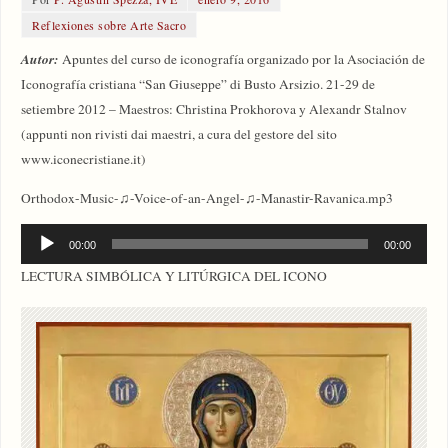
Reflexiones sobre Arte Sacro
Autor:
Apuntes del curso de iconografía organizado por la Asociación de
Iconografía cristiana “San Giuseppe” di Busto Arsizio. 21-29 de
setiembre 2012 – Maestros: Christina Prokhorova y Alexandr Stalnov
(appunti non rivisti dai maestri, a cura del gestore del sito
www.iconecristiane.it)
Orthodox-Music-♫-Voice-of-an-Angel-♫-Manastir-Ravanica.mp3
Reproductor
00:00
00:00
de
LECTURA SIMBÓLICA Y LITÚRGICA DEL ICONO
audio