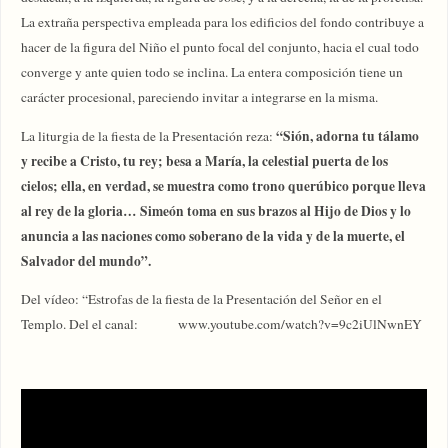
La extraña perspectiva empleada para los edificios del fondo contribuye a
hacer de la figura del Niño el punto focal del conjunto, hacia el cual todo
converge y ante quien todo se inclina. La entera composición tiene un
carácter procesional, pareciendo invitar a integrarse en la misma.
“Sión, adorna tu tálamo
La liturgia de la fiesta de la Presentación reza:
y recibe a Cristo, tu rey; besa a María, la celestial puerta de los
cielos; ella, en verdad, se muestra como trono querúbico porque lleva
al rey de la gloria… Simeón toma en sus brazos al Hijo de Dios y lo
anuncia a las naciones como soberano de la vida y de la muerte, el
Salvador del mundo”.
Del vídeo: “Estrofas de la fiesta de la Presentación del Señor en el
Templo. Del el canal: www.youtube.com/watch?v=9c2iUlNwnEY