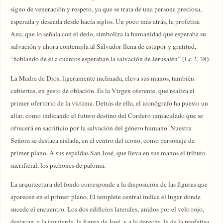
signo de veneración y respeto, ya que se trata de una persona preciosa,
esperada y deseada desde hacía siglos. Un poco más atrás, la profetisa
Ana, que lo señala con el dedo, simboliza la humanidad que esperaba su
salvación y ahora contempla al Salvador llena de estupor y gratitud,
“hablando de él a cuantos esperaban la salvación de Jerusalén” (Lc 2, 38).
La Madre de Dios, ligeramente inclinada, eleva sus manos, también
cubiertas, en gesto de oblación. Es la Virgen oferente, que realiza el
primer ofertorio de la víctima. Detrás de ella, el iconógrafo ha puesto un
altar, como indicando el futuro destino del Cordero inmaculado que se
ofrecerá en sacrificio por la salvación del género humano. Nuestra
Señora se destaca aislada, en el centro del icono, como personaje de
primer plano. A sus espaldas San José, que lleva en sus manos el tributo
sacrificial, los pichones de paloma.
La arquitectura del fondo corresponde a la disposición de las figuras que
aparecen en el primer plano. El templete central indica el lugar donde
sucede el encuentro. Los dos edificios laterales, unidos por el velo rojo,
destacan, a la izquierda, la figura de José, y a la derecha, la de la profetisa.