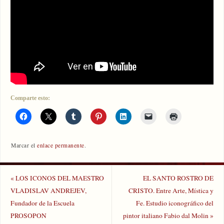
Comparte esto:
Marcar el
enlace permanente
.
«
LOS ICONOS DEL MAESTRO
EL SANTO ROSTRO DE
VLADISLAV ANDREJEV,
CRISTO. Entre Arte, Mística y
Fundador de la Escuela
Fe. Estudio iconográfico del
PROSOPON
pintor italiano Fabio dal Molin
»