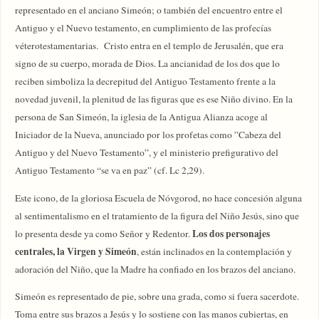
representado en el anciano Simeón; o también del encuentro entre el
Antiguo y el Nuevo testamento, en cumplimiento de las profecías
véterotestamentarias. Cristo entra en el templo de Jerusalén, que era
signo de su cuerpo, morada de Dios. La ancianidad de los dos que lo
reciben simboliza la decrepitud del Antiguo Testamento frente a la
novedad juvenil, la plenitud de las figuras que es ese Niño divino. En la
persona de San Simeón, la iglesia de la Antigua Alianza acoge al
Iniciador de la Nueva, anunciado por los profetas como ”Cabeza del
Antiguo y del Nuevo Testamento”, y el ministerio prefigurativo del
Antiguo Testamento “se va en paz” (cf. Lc 2,29).
Este icono, de la gloriosa Escuela de Nóvgorod, no hace concesión alguna
al sentimentalismo en el tratamiento de la figura del Niño Jesús, sino que
Los dos personajes
lo presenta desde ya como Señor y Redentor.
centrales, la Virgen y Simeón
, están inclinados en la contemplación y
adoración del Niño, que la Madre ha confiado en los brazos del anciano.
Simeón es representado de pie, sobre una grada, como si fuera sacerdote.
Toma entre sus brazos a Jesús y lo sostiene con las manos cubiertas, en