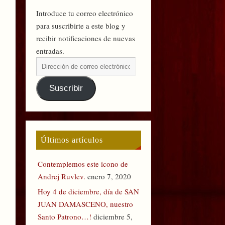
Introduce tu correo electrónico
para suscribirte a este blog y
recibir notificaciones de nuevas
entradas.
Suscribir
Últimos artículos
Contemplemos este icono de
Andrej Ruvlev.
enero 7, 2020
Hoy 4 de diciembre, día de SAN
JUAN DAMASCENO, nuestro
Santo Patrono…!
diciembre 5,