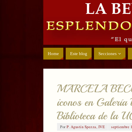
Home
Este blog
Secciones
MARCELA BECC
iconos en Galería 
Biblioteca de la 
Por
P. Agustín Spezza, IVE
septiembre 1