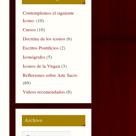
Contemplemos el siguiente
Icono:
(10)
Cursos
(10)
Doctrina de los iconos
(6)
Escritos Pontificios
(2)
Iconógrafos
(5)
Iconos de la Virgen
(3)
Reflexiones sobre Arte Sacro
(69)
Vídeos recomendados
(8)
Archivo