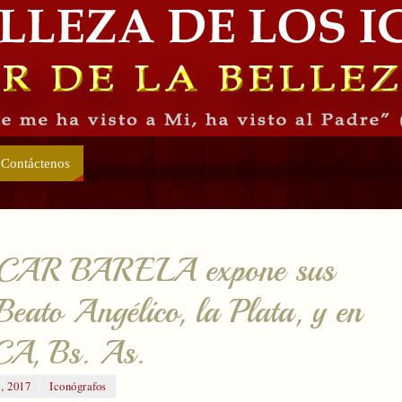
Contáctenos
AR BARELA expone sus
Beato Angélico, la Plata, y en
UCA, Bs. As.
, 2017
Iconógrafos