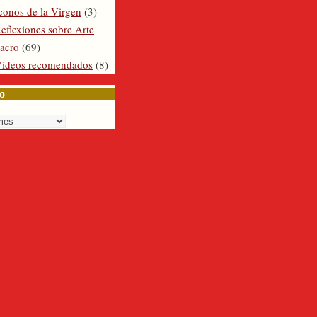
conos de la Virgen
(3)
eflexiones sobre Arte
acro
(69)
ídeos recomendados
(8)
o
o