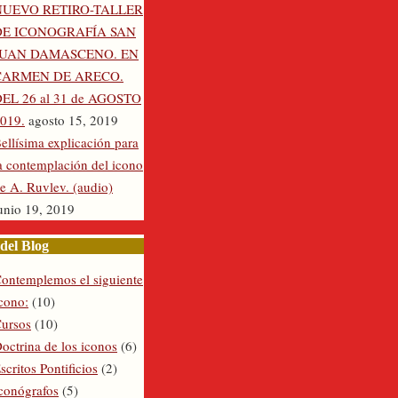
NUEVO RETIRO-TALLER
DE ICONOGRAFÍA SAN
JUAN DAMASCENO. EN
CARMEN DE ARECO.
EL 26 al 31 de AGOSTO
019.
agosto 15, 2019
ellísima explicación para
a contemplación del icono
e A. Ruvlev. (audio)
unio 19, 2019
del Blog
ontemplemos el siguiente
cono:
(10)
ursos
(10)
octrina de los iconos
(6)
scritos Pontificios
(2)
conógrafos
(5)