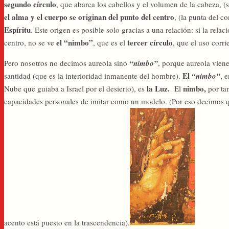
segundo círculo
, que abarca los cabellos y el volumen de la cabeza, (
el alma y el cuerpo se originan del punto del centro
, (la punta del c
Espíritu
. Este origen es posible solo gracias a una relación: si la rela
el “nimbo”
tercer círculo
centro, no se ve
, que es el
, que el uso corr
Pero nosotros no decimos aureola sino
“nimbo”
, porque aureola vien
El
santidad (que es la interioridad inmanente del hombre).
“nimbo”
, 
la Luz.
nimbo,
Nube que guiaba a Israel por el desierto), es
El
por ta
capacidades personales de imitar como un modelo. (Por eso decimos qu
acento está puesto en la trascendencia).