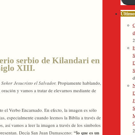
electró
Últimos
C
d
2
H
rio serbio de Kilandari en
iglo XIII.
S
d
 Señor Jesucristo el Salvador.
Propiamente hablando,
 oración y vamos a tratar de elevarnos mediante de
to el Verbo Encarnado. En efecto, la imagen es sólo
M
tas, especialmente cuando leemos la Biblia a través de
os, así vamos a leer la imagen a través de los símbolos
2
“lo que es un
 representan. Decía San Juan Damasceno: