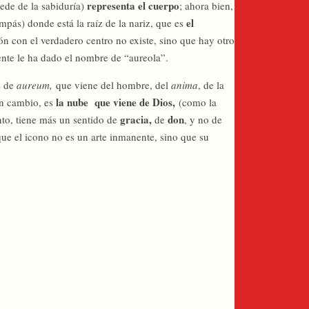
representa el cuerpo
sede de la sabiduría)
; ahora bien,
el
ompás) donde está la raíz de la nariz, que es
ción con el verdadero centro no existe, sino que hay otro
iente le ha dado el nombre de “aureola”.
e de
aureum,
que viene del hombre, del
anima
, de la
la nube
que viene de Dios,
en cambio, es
(como la
gracia,
don
nto, tiene más un sentido de
de
, y no de
e el icono no es un arte inmanente, sino que su