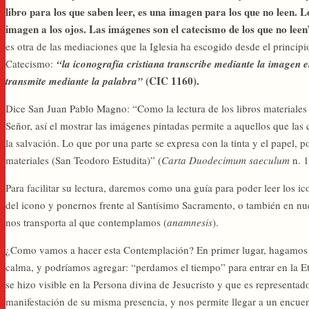
libro para los que saben leer, es una imagen para los que no leen. L
imagen a los ojos. Las imágenes son el catecismo de los que no leen
es otra de las mediaciones que la Iglesia ha escogido desde el princi
Catecismo:
“la iconografía cristiana transcribe mediante la imagen 
(CIC 1160).
transmite mediante la palabra”
Dice San Juan Pablo Magno: “Como la lectura de los libros materiale
Señor, así el mostrar las imágenes pintadas permite a aquellos que las
la salvación. Lo que por una parte se expresa con la tinta y el papel, p
materiales (San Teodoro Estudita)” (
Carta Duodecimum saeculum
n. 1
Para facilitar su lectura, daremos como una guía para poder leer los
del icono y ponernos frente al Santísimo Sacramento, o también en nu
nos transporta al que contemplamos (
anamnesis
).
¿Como vamos a hacer esta Contemplación? En primer lugar, hagamos
calma, y podríamos agregar: “perdamos el tiempo” para entrar en la E
se hizo visible en la Persona divina de Jesucristo y que es representado
manifestación de su misma presencia, y nos permite llegar a un encue