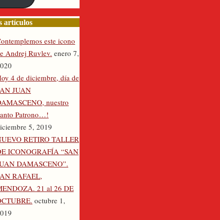
nico
 artículos
ontemplemos este icono
e Andrej Ruvlev.
enero 7,
020
oy 4 de diciembre, día de
SAN JUAN
DAMASCENO, nuestro
anto Patrono…!
iciembre 5, 2019
NUEVO RETIRO TALLER
DE ICONOGRAFÍA “SAN
JUAN DAMASCENO”.
SAN RAFAEL,
ENDOZA. 21 al 26 DE
OCTUBRE.
octubre 1,
019