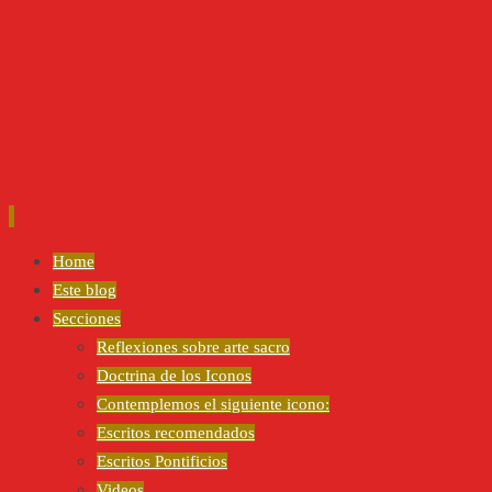
Ir
Home
al
Este blog
contenido
Secciones
Reflexiones sobre arte sacro
Doctrina de los Iconos
Contemplemos el siguiente icono:
Escritos recomendados
Escritos Pontificios
Videos