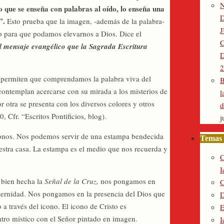
o que se enseña con palabras al oído, lo enseña una
”.
Esto prueba que la imagen, -además de la palabra-
pio para que podamos elevarnos a Dios. Dice el
el mensaje evangélico que la Sagrada Escritura
D
2
s permiten que comprendamos la palabra viva del
B
 contemplan acercarse con su mirada a los misterios de
l
or otra se presenta con los diversos colores y otros
d
0, Cfr. “Escritos Pontificios, blog).
j
 iconos. Nos podemos servir de una estampa bendecida
Temas 
estra casa. La estampa es el medio que nos recuerda y
C
I
 bien hecha la
Señal de la Cruz,
nos pongamos en
C
ternidad. Nos pongamos en la presencia del Dios que
D
 a través del icono. El icono de Cristo es
E
ntro místico con el Señor pintado en imagen.
I